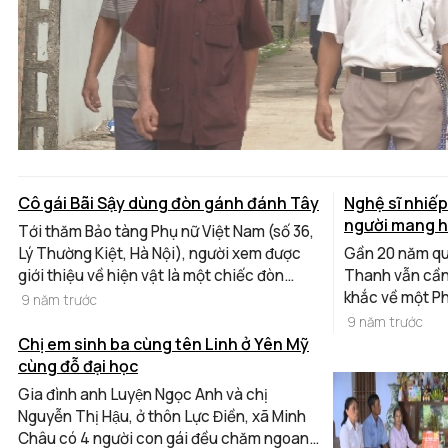
Cô gái Bãi Sậy dùng đòn gánh đánh Tây
Nghệ sĩ nhiế
người mang h
Tới thăm Bảo tàng Phụ nữ Việt Nam (số 36,
bạn bè quốc 
Lý Thường Kiệt, Hà Nội), người xem được
Gần 20 năm qu
giới thiệu về hiện vật là một chiếc đòn
Thanh vẫn cần
gánh cùng dòng chú thích: “Đòn gánh dùng
khắc về một Ph
9 năm trước
làm vũ khí trong trận đánh bốt Phương Trù
sử, nét bình d
9 năm trước
của bà Trương Thị Tám”. Để tìm hiểu kỹ hơn
chính sự mộc 
Chị em sinh ba cùng tên Linh ở Yên Mỹ
về hiện vật gắn với thành tích, chiến công
cũng như con n
cùng đỗ đại học
của nữ du kích Hoàng Ngân, chúng tôi đã
nhiếp ảnh khôn
Gia đình anh Luyện Ngọc Anh và chị
tới xã Đông Kết, huyện Khoái Châu, tỉnh
đam mê mà thô
Nguyễn Thị Hậu, ở thôn Lực Điền, xã Minh
Hưng Yên và được nghe bà Trương Thị Tám
ông còn muốn 
Châu có 4 người con gái đều chăm ngoan,