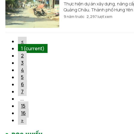
Thực hiện dự án xây dựng, nâng c
Quảng Châu, Thành phố Hưng Yên đã
9 năm trước
2,297 lượt xem
«
1
(current)
2
3
4
5
6
7
...
15
16
»