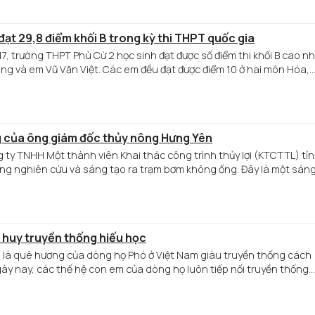
máu
hồng.
Tiêu
đạt 29,8 điểm khối B trong kỳ thi THPT quốc gia
biểu l
7, trường THPT Phù Cừ 2 học sinh đạt được số điểm thi khối B cao n
anh
ng và em Vũ Văn Việt. Các em đều đạt được điểm 10 ở hai môn Hóa,
Nguy
3 môn là 29,8 điểm.
Văn
Tỉnh,
cán b
đoàn 
 của ông giám đốc thủy nông Hưng Yên
Dạ
ty TNHH Một thành viên Khai thác công trình thủy lợi (KTCTTL) tỉ
Trạch
ng nghiên cứu và sáng tạo ra trạm bơm không ống. Đây là một sán
với 11 
thể vận hành khi mực nước thấp, và chưa có tiền lệ trong ngành thủy l
tham
gia hi
máu
nhân
 huy truyền thống hiếu học
đạo.
 là quê hương của dòng họ Phó ở Việt Nam giàu truyền thống cách
ày nay, các thế hệ con em của dòng họ luôn tiếp nối truyền thống
 tài để trở thành người có ích cho xã hội.