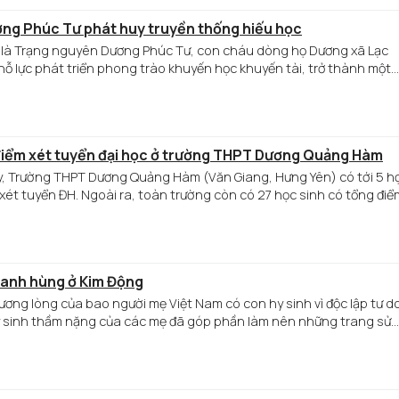
ng Phúc Tư phát huy truyền thống hiếu học
ổ là Trạng nguyên Dương Phúc Tư, con cháu dòng họ Dương xã Lạc
ỗ lực phát triển phong trào khuyến học khuyến tài, trở thành một
9 điểm xét tuyển đại học ở trường THPT Dương Quảng Hàm
y, Trường THPT Dương Quảng Hàm (Văn Giang, Hưng Yên) có tới 5 h
 xét tuyển ĐH. Ngoài ra, toàn trường còn có 27 học sinh có tổng điể
 anh hùng ở Kim Động
ương lòng của bao người mẹ Việt Nam có con hy sinh vì độc lập tư d
y sinh thầm nặng của các mẹ đã góp phần làm nên những trang sử
ng, luôn là tấm gương sáng cho bao thế hệ phụ nữ học tập và noi
ễ trao tặng danh hiệu vinh dự nhà nước “Bà mẹ Việt Nam anh hùng”
ẹ ở xã Toàn Thắng, huyện Kim Động.