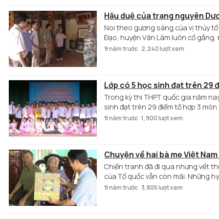
Hậu duệ của trạng nguyên Dươ
Noi theo gương sáng của vị thủy t
Đạo, huyện Văn Lâm luôn cố gắng, n
dòng họ hiếu học tiêu biểu.
9 năm trước
2,240 lượt xem
Lớp có 5 học sinh đạt trên 2
Trong kỳ thi THPT quốc gia năm na
sinh đạt trên 29 điểm tổ hợp 3 môn
xét tuyển từ 27 điểm trở lên.
9 năm trước
1,900 lượt xem
Chuyện về hai bà mẹ Việt Nam
Chiến tranh đã đi qua nhưng vết th
của Tổ quốc vẫn còn mãi. Những h
vàng chói lọi của dân tộc, quê hươ
9 năm trước
3,805 lượt xem
theo. Nhân dịp Hưng Yên tổ chức l
năm 2017, xin giới thiệu về 2 bà m