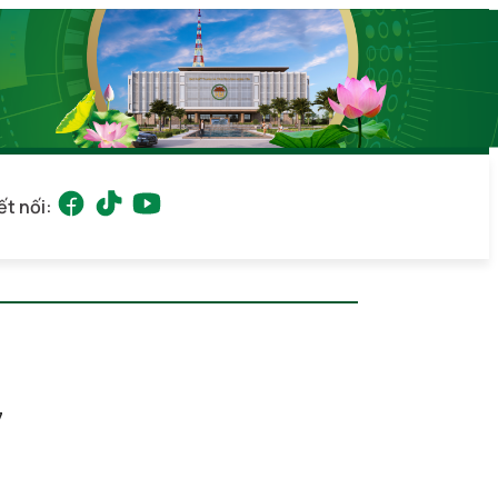
ết nối:
7