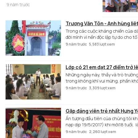
kể về câu chuyện “dùng đòn gánh đánh
đến với bạn bè
học giỏi. Đặc biệt trong kỳ thi THPT quốc
9 năm trước
Tây” của bà và đồng đội trong những năm
gia vừa qua, 3 chị em sinh sinh cùng ngày,
kháng chiến chống thực dân Pháp.
cùng tháng, cùng năm, con gái của anh chị
Trương Văn Tôn - Anh hùng liệt
đều trúng tuyển đại học với số điểm cao.
Trong các cuộc kháng chiến của dâ
đời mình vì nền độc lập tự do cho tổ 
Phú Thịnh, huyện Kim Động. Đó là li
9 năm trước
5,583 lượt xem
nhỏ tuổi nhất Việt Nam.
Lớp có 21 em đạt 27 điểm trở
Những ngày này, thầy và trò trườ
trong không khí vui mừng, phấn khở
quốc gia vừa qua đạt thành tích cao
9 năm trước
3,309 lượt xem
Gặp đảng viên trẻ nhất Hưng Y
Ấn tượng đầu tiên của chúng tôi kh
nạp dịp 19/5/2017) khi mới18 tuổi, 
lớn vào sự nỗ lực và năng lực học t
9 năm trước
2,260 lượt xem