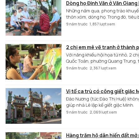
Dòng họ Đinh Văn ở Văn Giang
Những năm qua, phong trào khuyến 
thôn xóm, dòng họ. Trong đó, tiêu b
động, đóng góp tích cực vào phong
9 năm trước
1,857 lượt xem
2 chị em mê vẽ tranh ở thành 
Với năng khiếu hội họa từ nhỏ, 2 c
Quốc Toản, phường Quang Trung, t
các không gian hội họa trong và ng
9 năm trước
2,367 lượt xem
Vị tổ ca trù có công giết giặc
Đào Nương (tức Đào Thị Huệ) không
giúp nhà Lê lập kế giết giặc Minh.
9 năm trước
2,069 lượt xem
Hàng trăm hộ dân hiến đất mở