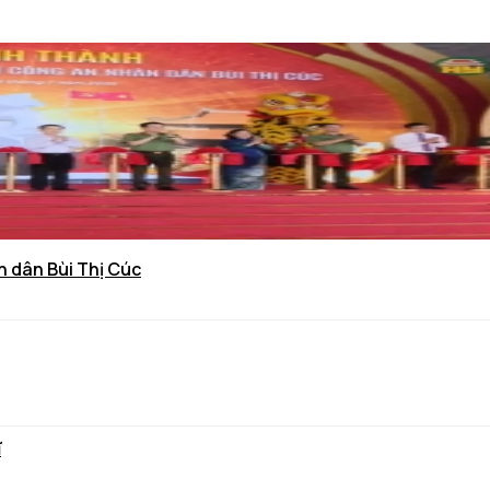
n dân Bùi Thị Cúc
ĩ