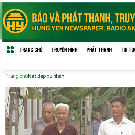
TRANG CHỦ
TRUYỀN HÌNH
PHÁT THANH
TIN TỨ
Trang chủ
Nét đẹp xứ nhãn
Thứ 6, 07/08/2026 05:16 (GMT