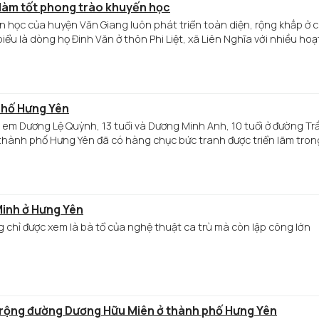
 làm tốt phong trào khuyến học
học của huyện Văn Giang luôn phát triển toàn diện, rộng khắp ở 
iểu là dòng họ Đinh Văn ở thôn Phi Liệt, xã Liên Nghĩa với nhiều hoạ
 trào khuyến học ở địa phương.
phố Hưng Yên
hị em Dương Lệ Quỳnh, 13 tuổi và Dương Minh Anh, 10 tuổi ở đường Tr
hành phố Hưng Yên đã có hàng chục bức tranh được triển lãm tron
oài tỉnh.
 Minh ở Hưng Yên
 chỉ được xem là bà tổ của nghệ thuật ca trù mà còn lập công lớn
 rộng đường Dương Hữu Miên ở thành phố Hưng Yên