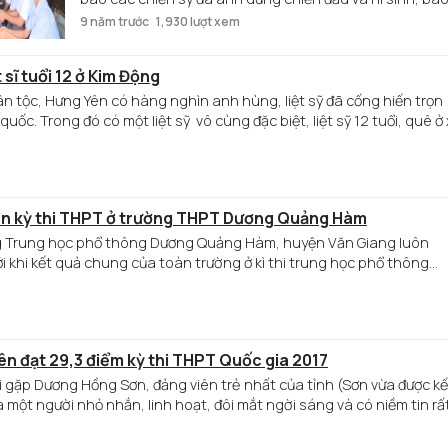
 quốc tế.
gia đình có con mãi nằm lại nơi chiến trường vì độc lập, t
trào
9 năm trước
1,930 lượt xem
do, thống nhất Tổ quốc. Trong đó có một gia đình các
hiến
mạng mà 4 người con là liệt sỹ - đó là gia đình mẹ Việt
máu
 sĩ tuổi 12 ở Kim Động
Nam anh hùng Nguyễn Thị Áo, thôn Thụy Dương, xã Th
tình
Lôi, huyện Tiên Lữ.
nguy
n tộc, Hưng Yên có hàng nghìn anh hùng, liệt sỹ đã cống hiến trọn
ở huy
quốc. Trong đó có một liệt sỹ vô cùng đặc biệt, liệt sỹ 12 tuổi, quê ở
Khoái
ệt sỹ - Anh hùng lực lượng vũ trang nhân dân Trương Văn Tôn, liệt sỹ
Châu
trong
nhữn
 lên kỳ thi THPT ở trường THPT Dương Quảng Hàm
năm
qua đ
ng Trung học phổ thông Dương Quảng Hàm, huyện Văn Giang luôn
nhận
i khi kết quả chung của toàn trường ở kì thi trung học phổ thông
được 
, trong đó, nổi bật là kết quả của tập thể lớp 12A9.
hưởn
ứng c
nhiều
ên đạt 29,3 điểm kỳ thi THPT Quốc gia 2017
cá nh
tình
i gặp Dương Hồng Sơn, đảng viên trẻ nhất của tỉnh (Sơn vừa được kế
nguy
là một người nhỏ nhắn, linh hoạt, đôi mắt ngời sáng và có niềm tin rấ
chia 
ập của mình.
giọt