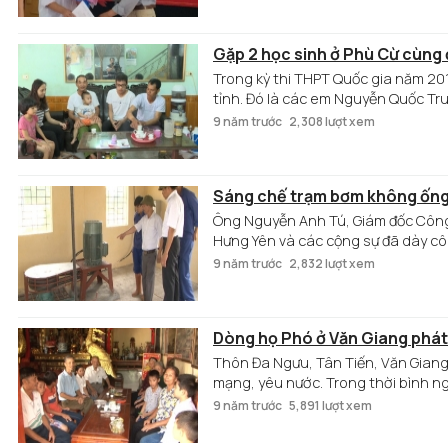
Gặp 2 học sinh ở Phù Cừ cùng 
Trong kỳ thi THPT Quốc gia năm 201
tỉnh. Đó là các em Nguyễn Quốc Tru
Sinh và 9,8 ở môn Toán. Tổng điểm 
9 năm trước
2,308 lượt xem
Sáng chế trạm bơm không ống
Ông Nguyễn Anh Tú, Giám đốc Công 
Hưng Yên và các cộng sự đã dày cô
chế tiết kiệm vốn đầu tư, điện, có 
9 năm trước
2,832 lượt xem
của nước ta.
Dòng họ Phó ở Văn Giang phát
Thôn Đa Ngưu, Tân Tiến, Văn Giang
mạng, yêu nước. Trong thời bình ng
của cha ông, tích cực rèn trí, luyện
9 năm trước
5,891 lượt xem