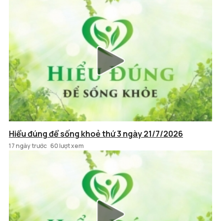
Hiểu đúng để sống khoẻ thứ 3 ngày 21/7/2026
17 ngày trước
60 lượt xem