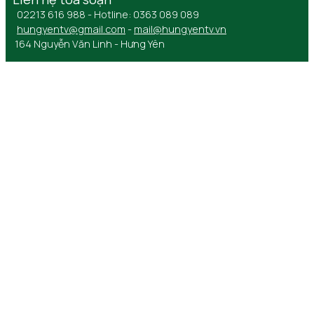
02213 616 988 - Hotline: 0363 089 089
hungyentv@gmail.com
-
mail@hungyentv.vn
164 Nguyễn Văn Linh - Hưng Yên