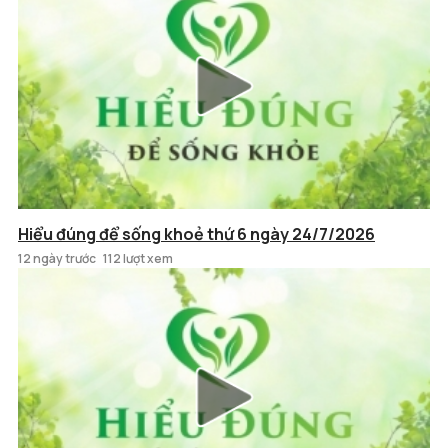
Hiểu đúng để sống khoẻ thứ 6 ngày 24/7/2026
12 ngày trước
112 lượt xem