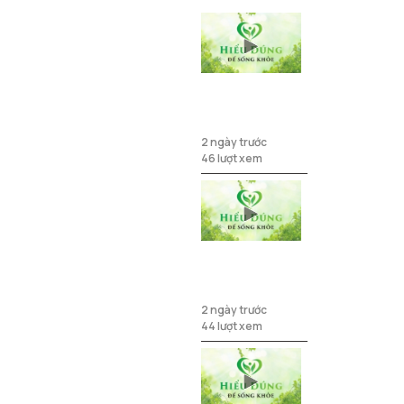
Hiểu đúng để
sống khoẻ
thứ 3 ngày
2 ngày trước
4/8/2026
46 lượt xem
Hiểu đúng để
sống khoẻ
thứ 2 ngày
2 ngày trước
3/8/2026
44 lượt xem