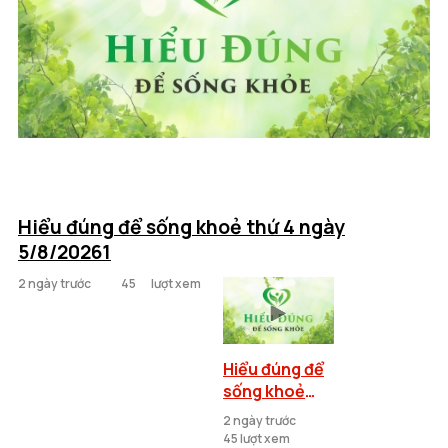
Hiểu đúng để sống khoẻ thứ 4 ngày
5/8/20261
2 ngày trước
45
lượt xem
Hiểu đúng để
sống khoẻ
thứ 4 ngày
2 ngày trước
5/8/2026
45 lượt xem