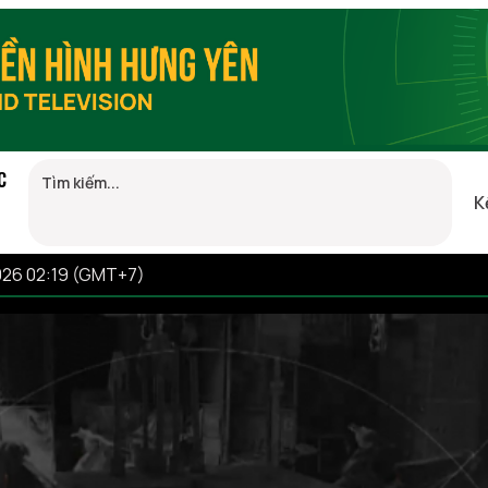
C
K
026 02:19 (GMT+7)