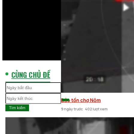
CÙNG CHỦ ĐỀ
Bảo tồn chợ Nôm
Tìm kiếm
9 ngày trước
402 lượt xem