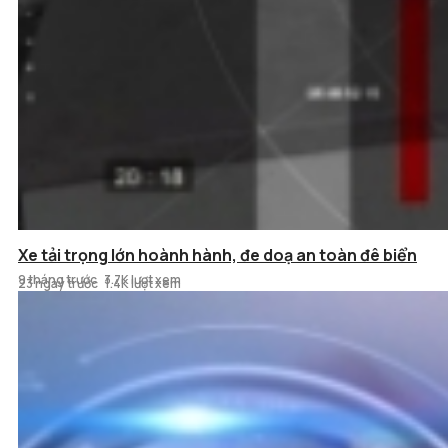
Nhếch nhác công viên bỏ hoang
Xe tải trọng lớn hoành hành, đe doạ an toàn đê biển
9 tháng trước
3.7K lượt xem
23 ngày trước
1.4K lượt xem