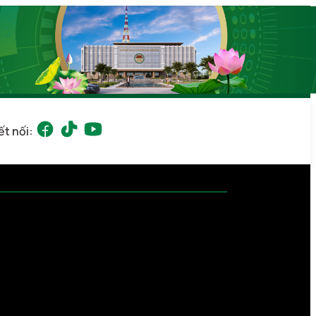
ết nối: