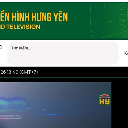
C
K
026 18:49 (GMT+7)