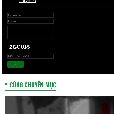
Gửi ý kiến
Gửi
CÙNG CHUYÊN MỤC