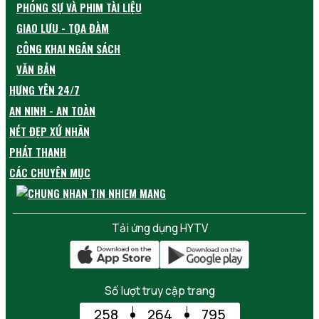
PHÓNG SỰ VÀ PHIM TÀI LIỆU
GIAO LƯU - TỌA ĐÀM
CÔNG KHAI NGÂN SÁCH
VĂN BẢN
HƯNG YÊN 24/7
AN NINH - AN TOÀN
NÉT ĐẸP XỨ NHÃN
PHÁT THANH
CÁC CHUYÊN MỤC
Tải ứng dụng HYTV
Số lượt truy cập trang
258
264
795