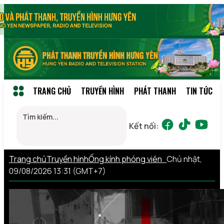
TRANG CHỦ
TRUYỀN HÌNH
PHÁT THANH
TIN TỨC
Kết nối:
Trang chủ
Truyền hình
Ống kính phóng viên
Chủ nhật,
09/08/2026 13:31 (GMT+7)