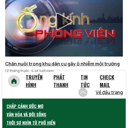
Chăn nuôi trong khu dân cư gây ô nhiễm môi trường
12 tháng trước
4.4K lượt xem
TRUYỀN
PHÁT
TIN
CHECK
HÌNH
THANH
TỨC
MAIL
Về đầu trang
CHẮP CÁNH ƯỚC MƠ
VĂN HÓA VÀ ĐỜI SỐNG
THỜI SỰ NHÌN TỪ PHỐ HIẾN