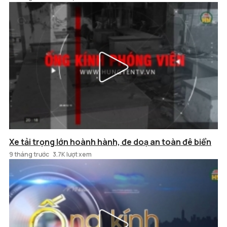
Xe tải trọng lớn hoành hành, đe doạ an toàn đê biển
9 tháng trước
3.7K lượt xem