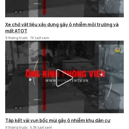
Xe chở vật liệu xây dựng gây ô nhiễm môi trường và
mất ATGT
9 tháng trước
7K lượt xem
Tập kết vải vụn bốc mùi gây ô nhiễm khu dân cư
9 tháng trước
5.3K lượt xem