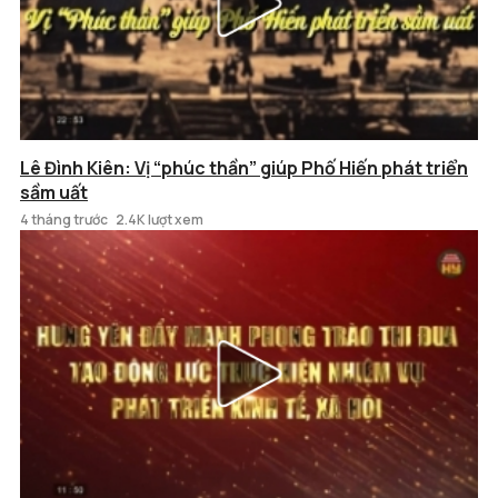
Lê Đình Kiên: Vị “phúc thần” giúp Phố Hiến phát triển
sầm uất
4 tháng trước
2.4K lượt xem