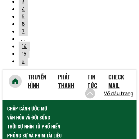
3
4
5
6
7
...
14
15
»
TRUYỀN
PHÁT
TIN
CHECK
HÌNH
THANH
TỨC
MAIL
Về đầu trang
CHẮP CÁNH ƯỚC MƠ
VĂN HÓA VÀ ĐỜI SỐNG
THỜI SỰ NHÌN TỪ PHỐ HIẾN
PHÓNG SỰ VÀ PHIM TÀI LIỆU