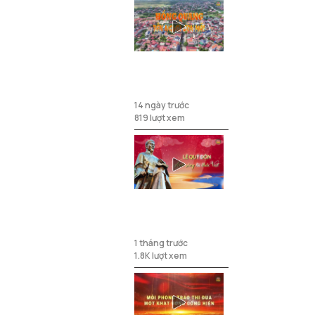
Hồng Quang -
Tên Người còn
mãi
14 ngày trước
819 lượt xem
Lê Quý Đôn Ánh
sáng tri thức
Việt
1 tháng trước
1.8K lượt xem