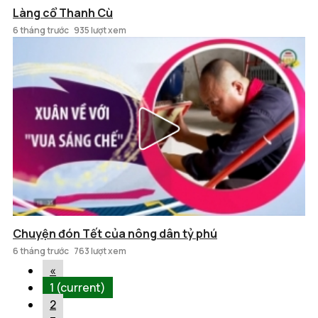
Làng cổ Thanh Cù
6 tháng trước
935 lượt xem
Chuyện đón Tết của nông dân tỷ phú
6 tháng trước
763 lượt xem
«
1
(current)
2