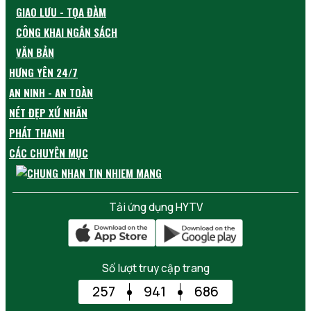
GIAO LƯU - TỌA ĐÀM
CÔNG KHAI NGÂN SÁCH
VĂN BẢN
HƯNG YÊN 24/7
AN NINH - AN TOÀN
NÉT ĐẸP XỨ NHÃN
PHÁT THANH
CÁC CHUYÊN MỤC
Tải ứng dụng HYTV
Số lượt truy cập trang
257
941
686