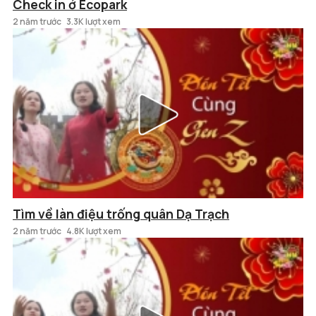
Check in ở Ecopark
2 năm trước
3.3K lượt xem
Tìm về làn điệu trống quân Dạ Trạch
2 năm trước
4.8K lượt xem