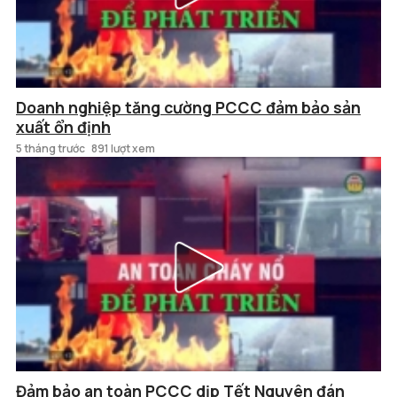
Doanh nghiệp tăng cường PCCC đảm bảo sản
xuất ổn định
5 tháng trước
891 lượt xem
Đảm bảo an toàn PCCC dịp Tết Nguyên đán