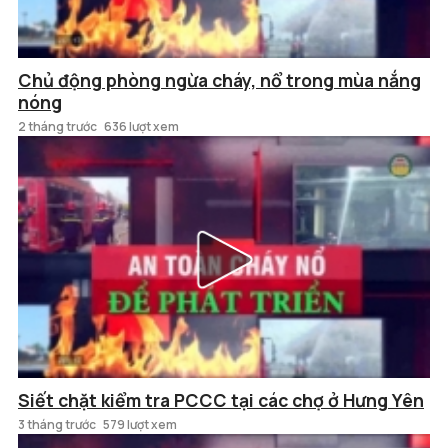
Chủ động phòng ngừa cháy, nổ trong mùa nắng
nóng
2 tháng trước
636 lượt xem
Siết chặt kiểm tra PCCC tại các chợ ở Hưng Yên
3 tháng trước
579 lượt xem