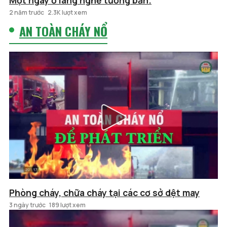
Một ngày ở làng nghề tương bần.
2 năm trước
2.3K lượt xem
AN TOÀN CHÁY NỔ
Phòng cháy, chữa cháy tại các cơ sở dệt may
3 ngày trước
189 lượt xem