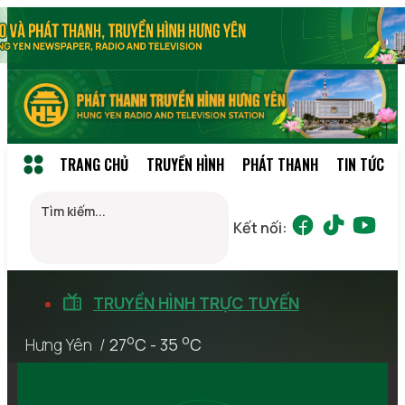
TRANG CHỦ
TRUYỀN HÌNH
PHÁT THANH
TIN TỨC
Kết nối:
TRUYỀN HÌNH
TRỰC TUYẾN
o
o
Hưng Yên /
27
C - 35
C