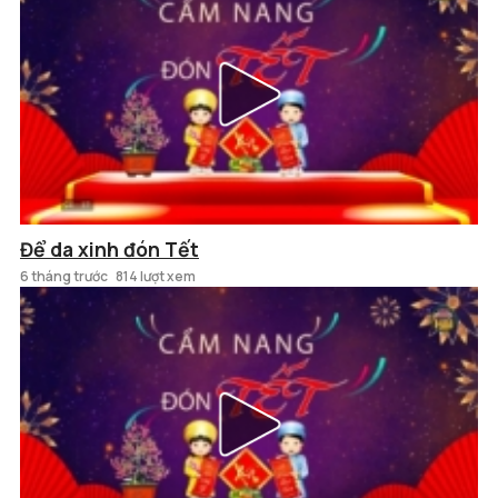
Để da xinh đón Tết
6 tháng trước
814 lượt xem