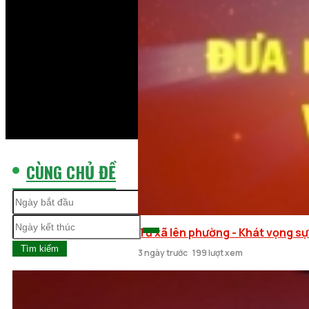
CÙNG CHỦ ĐỀ
Từ xã lên phường - Khát vọng sự
Tìm kiếm
3 ngày trước
199 lượt xem