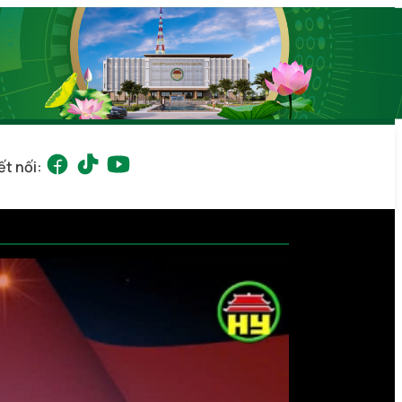
ết nối: