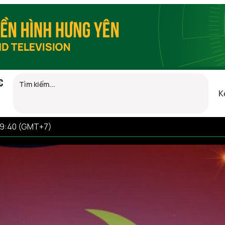
C
K
19:40 (GMT+7)