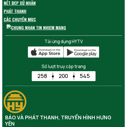
NÉT ĐẸP XỨ NHÃN
PHÁT THANH
CÁC CHUYÊN MỤC
Tải ứng dụng HYTV
Số lượt truy cập trang
258
200
545
BÁO VÀ PHÁT THANH, TRUYỀN HÌNH HƯNG
YÊN