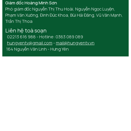
Giám đốc Hoàng Minh Sơn
Phó giám đốc Nguyễn Thị Thu Hoài, Nguyễn Ngọc Luyện,
Phạm Văn Xướng, Đinh Đức Khoa, Bùi Hải Đăng, Vũ Văn Mạnh,
Trần Thị Thoa
Liên hệ toà soạn
02213 616 988 - Hotline: 0363 089 089
hungyentv@gmail.com
-
mail@hungyentv.vn
164 Nguyễn Văn Linh - Hưng Yên