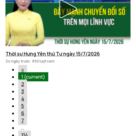
Thời sự Hưng Yên thứ Tư ngày 15/7/2026
24 ngày trước
893 lượt xem
«
1
(current)
2
3
4
5
6
7
...
114