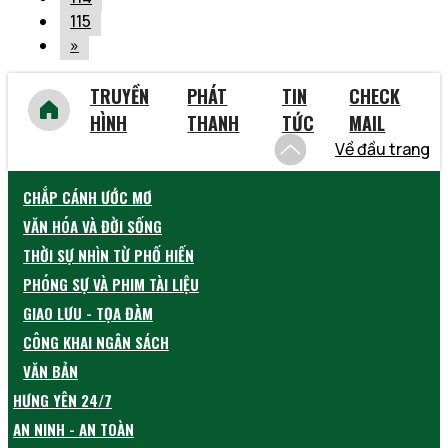
115
»
TRUYỀN
PHÁT
TIN
CHECK
HÌNH
THANH
TỨC
MAIL
Về đầu trang
CHẮP CÁNH ƯỚC MƠ
VĂN HÓA VÀ ĐỜI SỐNG
THỜI SỰ NHÌN TỪ PHỐ HIẾN
PHÓNG SỰ VÀ PHIM TÀI LIỆU
GIAO LƯU - TỌA ĐÀM
CÔNG KHAI NGÂN SÁCH
VĂN BẢN
HƯNG YÊN 24/7
AN NINH - AN TOÀN