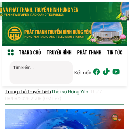
TRANG CHỦ
TRUYỀN HÌNH
PHÁT THANH
TIN TỨC
Kết nối:
Trang chủ
Truyền hình
Thời sự Hưng Yên
Thứ 7,
08/08/2026 21:08 (GMT+7)