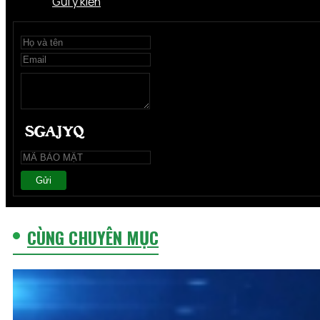
Gửi ý kiến
Gửi
CÙNG CHUYÊN MỤC