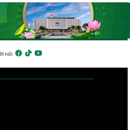
ết nối: