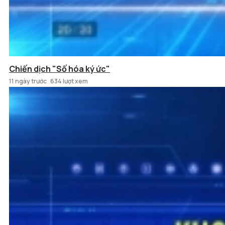
Chiến dịch "Số hóa ký ức"
11 ngày trước
634 lượt xem