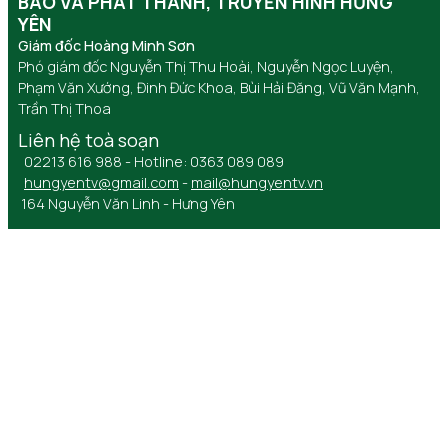
BÁO VÀ PHÁT THANH, TRUYỀN HÌNH HƯNG
YÊN
Giám đốc Hoàng Minh Sơn
Phó giám đốc Nguyễn Thị Thu Hoài, Nguyễn Ngọc Luyện,
Phạm Văn Xướng, Đinh Đức Khoa, Bùi Hải Đăng, Vũ Văn Mạnh,
Trần Thị Thoa
Liên hệ toà soạn
02213 616 988 - Hotline: 0363 089 089
hungyentv@gmail.com
-
mail@hungyentv.vn
164 Nguyễn Văn Linh - Hưng Yên