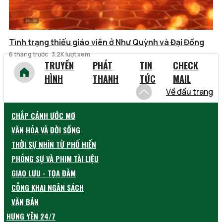
Tình trạng thiếu giáo viên ở Như Quỳnh và Đại Đồng
6 tháng trước
3.2K lượt xem
TRUYỀN
PHÁT
TIN
CHECK
HÌNH
THANH
TỨC
MAIL
Về đầu trang
CHẮP CÁNH ƯỚC MƠ
VĂN HÓA VÀ ĐỜI SỐNG
THỜI SỰ NHÌN TỪ PHỐ HIẾN
PHÓNG SỰ VÀ PHIM TÀI LIỆU
GIAO LƯU - TỌA ĐÀM
CÔNG KHAI NGÂN SÁCH
VĂN BẢN
HƯNG YÊN 24/7