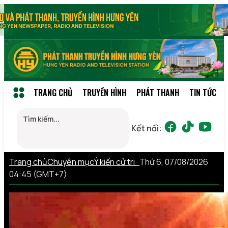
TRANG CHỦ
TRUYỀN HÌNH
PHÁT THANH
TIN TỨC
Kết nối:
Trang chủ
Chuyên mục
Ý kiến cử tri
Thứ 6, 07/08/2026
04:45 (GMT+7)