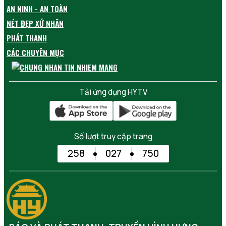
AN NINH - AN TOÀN
NÉT ĐẸP XỨ NHÃN
PHÁT THANH
CÁC CHUYÊN MỤC
Tải ứng dụng HYTV
Số lượt truy cập trang
258
027
750