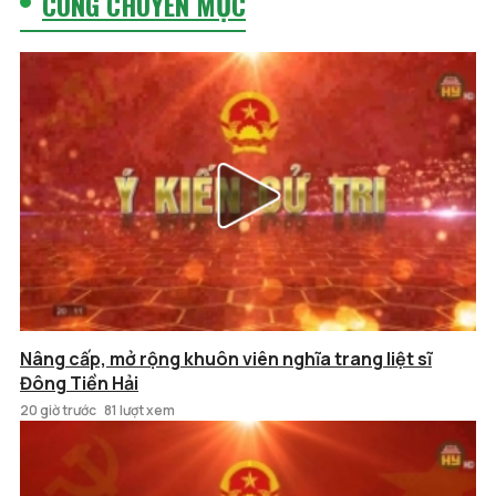
CÙNG CHUYÊN MỤC
Nâng cấp, mở rộng khuôn viên nghĩa trang liệt sĩ
Đông Tiền Hải
20 giờ trước
81 lượt xem