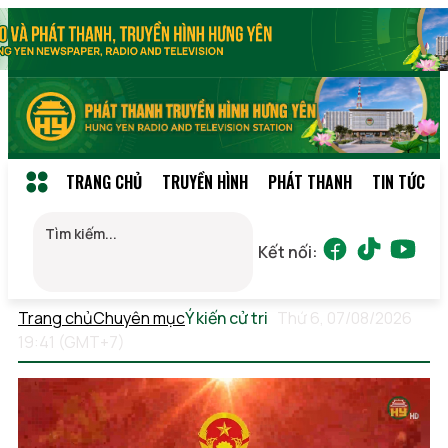
TRANG CHỦ
TRUYỀN HÌNH
PHÁT THANH
TIN TỨC
Kết nối:
Trang chủ
Chuyên mục
Ý kiến cử tri
Thứ 6, 07/08/2026
19:41 (GMT+7)