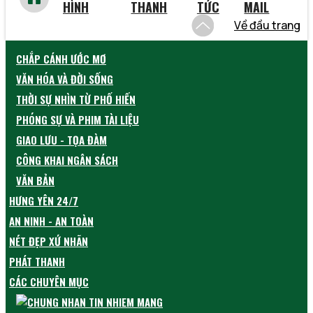
HÌNH
THANH
TỨC
MAIL
Về đầu trang
CHẮP CÁNH ƯỚC MƠ
VĂN HÓA VÀ ĐỜI SỐNG
THỜI SỰ NHÌN TỪ PHỐ HIẾN
PHÓNG SỰ VÀ PHIM TÀI LIỆU
GIAO LƯU - TỌA ĐÀM
CÔNG KHAI NGÂN SÁCH
VĂN BẢN
HƯNG YÊN 24/7
AN NINH - AN TOÀN
NÉT ĐẸP XỨ NHÃN
PHÁT THANH
CÁC CHUYÊN MỤC