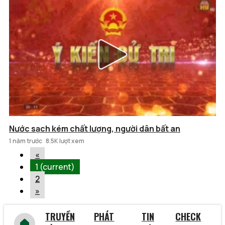
Nước sạch kém chất lượng, người dân bất an
1 năm trước
8.5K lượt xem
«
1
(current)
2
»
TRUYỀN
PHÁT
TIN
CHECK