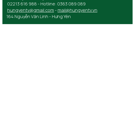
02213 616 988 - Hotline: 0363 089 089
hungyentv@gmail.com
-
mail@hungyentv.vn
164 Nguyễn Văn Linh - Hưng Yên