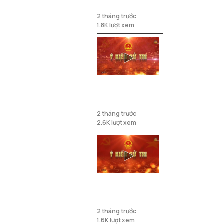
xuống cấp
2 tháng trước
1.8K lượt xem
Phát triển Đảng
viên trẻ
2 tháng trước
2.6K lượt xem
Nhiều trường
học xuống cấp,
chưa đáp ứng
2 tháng trước
yêu cầu dạy và
1.6K lượt xem