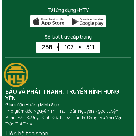
Tải ứng dụng HYTV
Số lượt truy cập trang
258
107
511
BÁO VÀ PHÁT THANH, TRUYỀN HÌNH HƯNG
YÊN
Giám đốc Hoàng Minh Sơn
Phó giám đốc Nguyễn Thị Thu Hoài, Nguyễn Ngọc Luyện,
Phạm Văn Xướng, Đinh Đức Khoa, Bùi Hải Đăng, Vũ Văn Mạnh,
Trần Thị Thoa
Liên hệ toà soạn