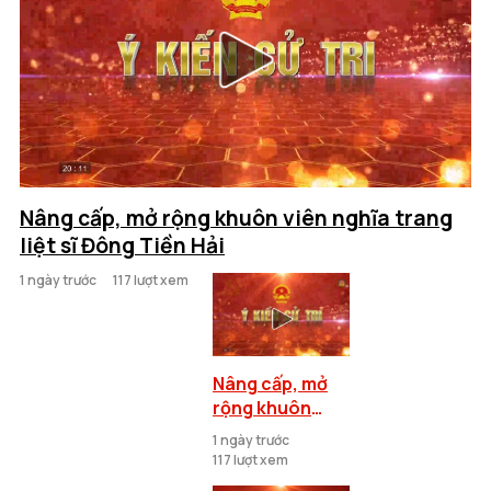
Nâng cấp, mở rộng khuôn viên nghĩa trang
liệt sĩ Đông Tiền Hải
1 ngày trước
117 lượt xem
Nâng cấp, mở
rộng khuôn
viên nghĩa
1 ngày trước
trang liệt sĩ
117 lượt xem
Đông Tiền Hải