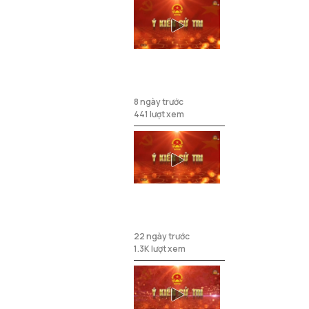
Ý kiến cử tri
ngày 29/7/2026
8 ngày trước
441 lượt xem
Đầu tư nâng cấp
kênh mương nội
đồng
22 ngày trước
1.3K lượt xem