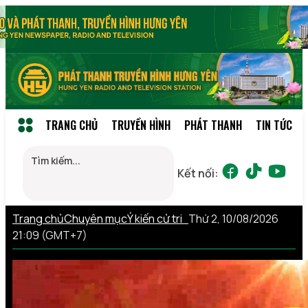
TRANG CHỦ
TRUYỀN HÌNH
PHÁT THANH
TIN TỨC
Kết nối:
Trang chủ
Chuyên mục
Ý kiến cử tri
Thứ 2, 10/08/2026
21:09 (GMT+7)