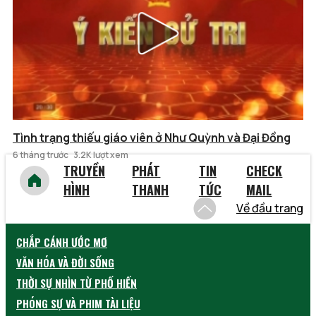
Tình trạng thiếu giáo viên ở Như Quỳnh và Đại Đồng
6 tháng trước
3.2K lượt xem
TRUYỀN
PHÁT
TIN
CHECK
HÌNH
THANH
TỨC
MAIL
Về đầu trang
CHẮP CÁNH ƯỚC MƠ
VĂN HÓA VÀ ĐỜI SỐNG
THỜI SỰ NHÌN TỪ PHỐ HIẾN
PHÓNG SỰ VÀ PHIM TÀI LIỆU