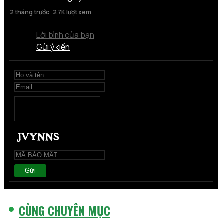
2 tháng trước
2.7K lượt xem
Lời bình của bạn
Gửi ý kiến
Gửi
CÙNG CHUYÊN MỤC