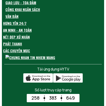
GIAO LƯU - TỌA ĐÀM
CÔNG KHAI NGÂN SÁCH
VĂN BẢN
HƯNG YÊN 24/7
AN NINH - AN TOÀN
NÉT ĐẸP XỨ NHÃN
PHÁT THANH
CÁC CHUYÊN MỤC
Tải ứng dụng HYTV
Số lượt truy cập trang
258
383
649