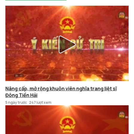
Nâng cấp, mở rộng khuôn viên nghĩa trang liệt sĩ
Đông Tiền Hải
5 ngày trước
247 lượt xem