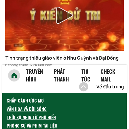
Tình trạng thiếu giáo viên ở Như Quỳnh và Đại Đồng
6 tháng trước
3.2K lượt xem
TRUYỀN
PHÁT
TIN
CHECK
HÌNH
THANH
TỨC
MAIL
Về đầu trang
CHẮP CÁNH ƯỚC MƠ
VĂN HÓA VÀ ĐỜI SỐNG
THỜI SỰ NHÌN TỪ PHỐ HIẾN
PHÓNG SỰ VÀ PHIM TÀI LIỆU