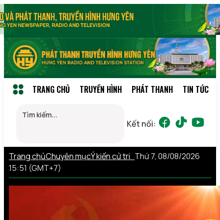
TRANG CHỦ
TRUYỀN HÌNH
PHÁT THANH
TIN TỨC
Kết nối:
Trang chủ
Chuyên mục
Ý kiến cử tri
Thứ 7, 08/08/2026
15:51 (GMT+7)