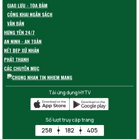
GIAO LƯU - TỌA ĐÀM
CÔNG KHAI NGÂN SÁCH
VĂN BẢN
HƯNG YÊN 24/7
AN NINH - AN TOÀN
NÉT ĐẸP XỨ NHÃN
PHÁT THANH
CÁC CHUYÊN MỤC
Tải ứng dụng HYTV
Số lượt truy cập trang
258
182
405