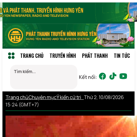
TRANG CHỦ
TRUYỀN HÌNH
PHÁT THANH
TIN TỨC
Kết nối:
Trang chủ
Chuyên mục
Ý kiến cử tri
Thứ 2, 10/08/2026
15:24 (GMT+7)