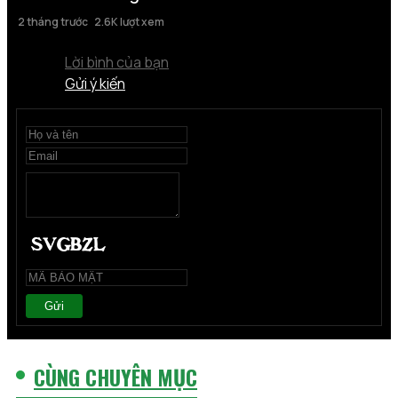
2 tháng trước
2.6K lượt xem
Lời bình của bạn
Gửi ý kiến
Gửi
CÙNG CHUYÊN MỤC