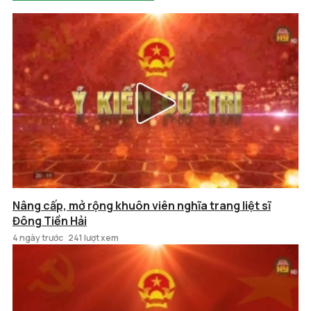
Nâng cấp, mở rộng khuôn viên nghĩa trang liệt sĩ
Đông Tiền Hải
4 ngày trước
241 lượt xem