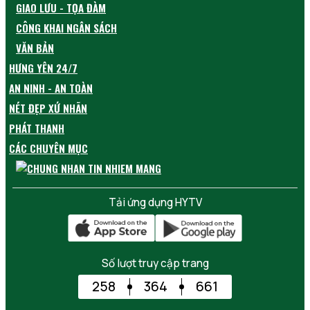
GIAO LƯU - TỌA ĐÀM
CÔNG KHAI NGÂN SÁCH
VĂN BẢN
HƯNG YÊN 24/7
AN NINH - AN TOÀN
NÉT ĐẸP XỨ NHÃN
PHÁT THANH
CÁC CHUYÊN MỤC
Tải ứng dụng HYTV
Số lượt truy cập trang
258
364
661