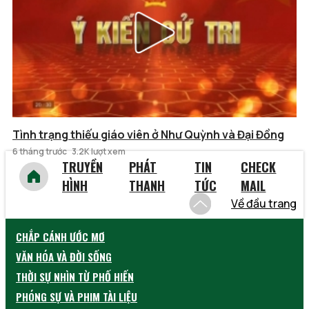
Tình trạng thiếu giáo viên ở Như Quỳnh và Đại Đồng
6 tháng trước
3.2K lượt xem
TRUYỀN
PHÁT
TIN
CHECK
HÌNH
THANH
TỨC
MAIL
Về đầu trang
CHẮP CÁNH ƯỚC MƠ
VĂN HÓA VÀ ĐỜI SỐNG
THỜI SỰ NHÌN TỪ PHỐ HIẾN
PHÓNG SỰ VÀ PHIM TÀI LIỆU