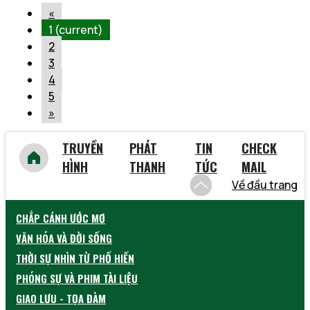
«
1
(current)
2
3
4
5
»
TRUYỀN
PHÁT
TIN
CHECK
HÌNH
THANH
TỨC
MAIL
Về đầu trang
CHẮP CÁNH ƯỚC MƠ
VĂN HÓA VÀ ĐỜI SỐNG
THỜI SỰ NHÌN TỪ PHỐ HIẾN
PHÓNG SỰ VÀ PHIM TÀI LIỆU
GIAO LƯU - TỌA ĐÀM