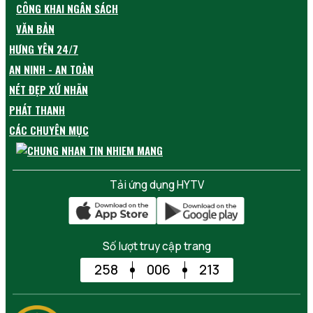
CÔNG KHAI NGÂN SÁCH
VĂN BẢN
HƯNG YÊN 24/7
AN NINH - AN TOÀN
NÉT ĐẸP XỨ NHÃN
PHÁT THANH
CÁC CHUYÊN MỤC
Tải ứng dụng HYTV
Số lượt truy cập trang
258
006
213