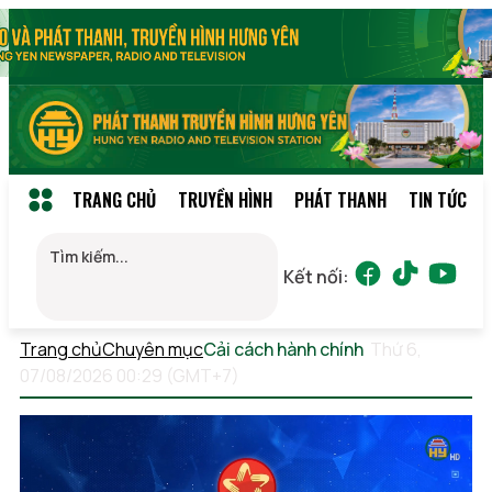
TRANG CHỦ
TRUYỀN HÌNH
PHÁT THANH
TIN TỨC
Kết nối:
Trang chủ
Chuyên mục
Cải cách hành chính
Thứ 6,
07/08/2026 00:29 (GMT+7)