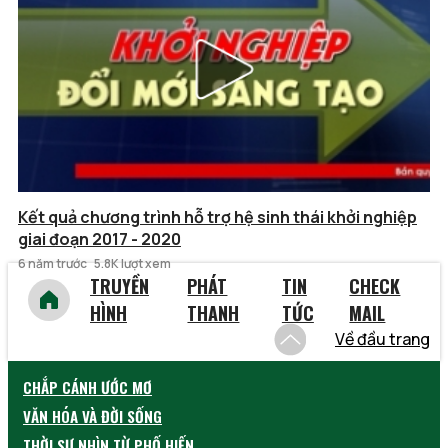
Kết quả chương trình hỗ trợ hệ sinh thái khởi nghiệp
giai đoạn 2017 - 2020
6 năm trước
5.8K lượt xem
TRUYỀN
PHÁT
TIN
CHECK
HÌNH
THANH
TỨC
MAIL
Về đầu trang
CHẮP CÁNH ƯỚC MƠ
VĂN HÓA VÀ ĐỜI SỐNG
THỜI SỰ NHÌN TỪ PHỐ HIẾN