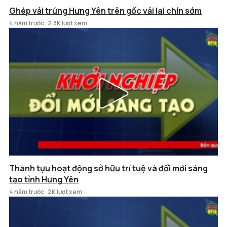
Ghép vải trứng Hưng Yên trên gốc vải lai chín sớm
4 năm trước
2.3K lượt xem
Thành tựu hoạt động sở hữu trí tuệ và đổi mới sáng
tạo tỉnh Hưng Yên
4 năm trước
2K lượt xem