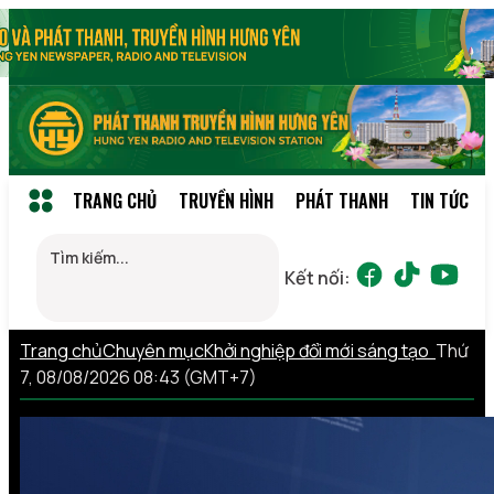
TRANG CHỦ
TRUYỀN HÌNH
PHÁT THANH
TIN TỨC
Kết nối:
Trang chủ
Chuyên mục
Khởi nghiệp đổi mới sáng tạo
Thứ
7, 08/08/2026 08:43 (GMT+7)