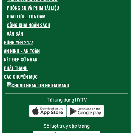
PHÓNG SỰ VÀ PHIM TÀI LIỆU
GIAO LƯU - TỌA ĐÀM
CÔNG KHAI NGÂN SÁCH
VĂN BẢN
HƯNG YÊN 24/7
AN NINH - AN TOÀN
NÉT ĐẸP XỨ NHÃN
PHÁT THANH
CÁC CHUYÊN MỤC
Tải ứng dụng HYTV
Số lượt truy cập trang