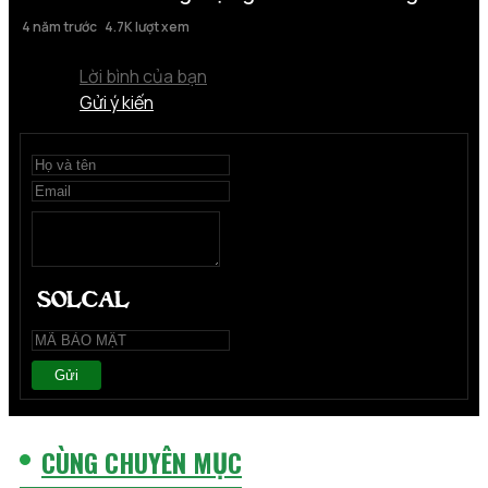
4 năm trước
4.7K lượt xem
Lời bình của bạn
Gửi ý kiến
Gửi
CÙNG CHUYÊN MỤC