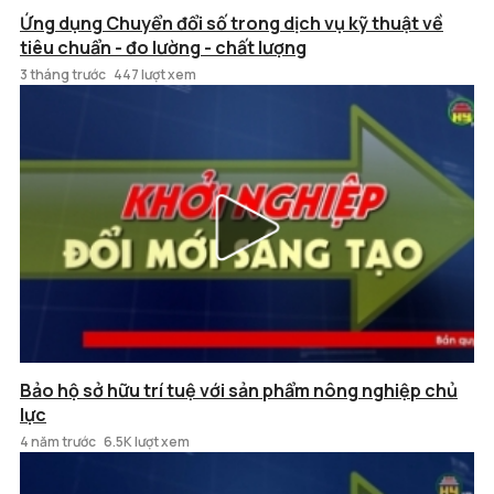
Ứng dụng Chuyển đổi số trong dịch vụ kỹ thuật về
tiêu chuẩn - đo lường - chất lượng
3 tháng trước
447 lượt xem
Bảo hộ sở hữu trí tuệ với sản phẩm nông nghiệp chủ
lực
4 năm trước
6.5K lượt xem