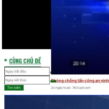
CÙNG CHỦ ĐỀ
Phòng chống tấn công an nin
24 ngày trước
350 lượt xem
Tìm kiếm