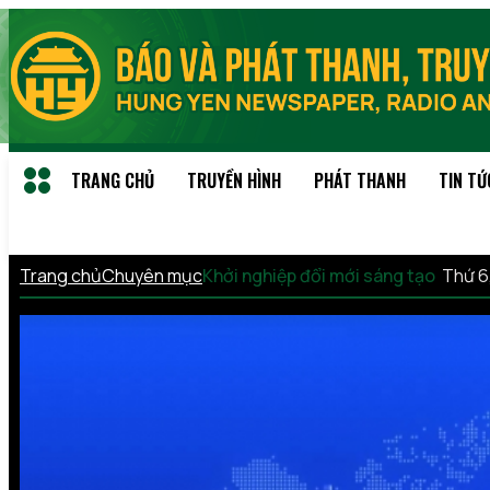
TRANG CHỦ
TRUYỀN HÌNH
PHÁT THANH
TIN TỨ
Trang chủ
Chuyên mục
Khởi nghiệp đổi mới sáng tạo
Thứ 6