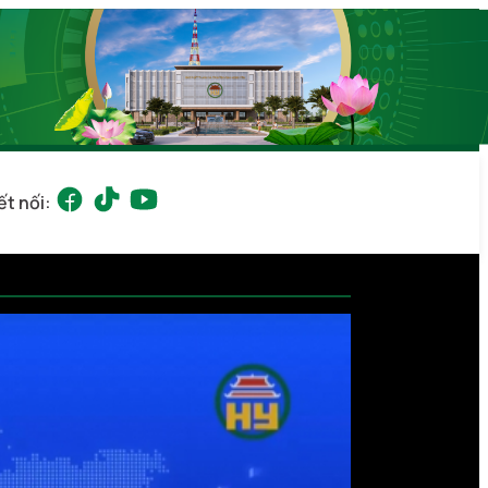
ết nối: