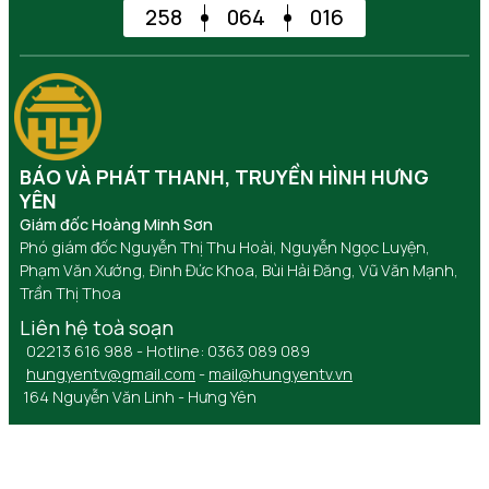
258
064
016
BÁO VÀ PHÁT THANH, TRUYỀN HÌNH HƯNG
YÊN
Giám đốc Hoàng Minh Sơn
Phó giám đốc Nguyễn Thị Thu Hoài, Nguyễn Ngọc Luyện,
Phạm Văn Xướng, Đinh Đức Khoa, Bùi Hải Đăng, Vũ Văn Mạnh,
Trần Thị Thoa
Liên hệ toà soạn
02213 616 988 - Hotline: 0363 089 089
hungyentv@gmail.com
-
mail@hungyentv.vn
164 Nguyễn Văn Linh - Hưng Yên