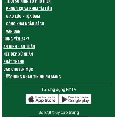
THỜI SỰ NHÌN TỪ PHỐ HIẾN
PHÓNG SỰ VÀ PHIM TÀI LIỆU
GIAO LƯU - TỌA ĐÀM
CÔNG KHAI NGÂN SÁCH
VĂN BẢN
HƯNG YÊN 24/7
AN NINH - AN TOÀN
NÉT ĐẸP XỨ NHÃN
PHÁT THANH
CÁC CHUYÊN MỤC
Tải ứng dụng HYTV
Số lượt truy cập trang