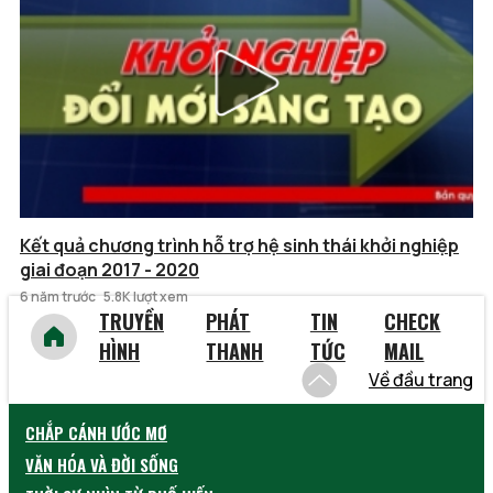
Kết quả chương trình hỗ trợ hệ sinh thái khởi nghiệp
giai đoạn 2017 - 2020
6 năm trước
5.8K lượt xem
TRUYỀN
PHÁT
TIN
CHECK
HÌNH
THANH
TỨC
MAIL
Về đầu trang
CHẮP CÁNH ƯỚC MƠ
VĂN HÓA VÀ ĐỜI SỐNG