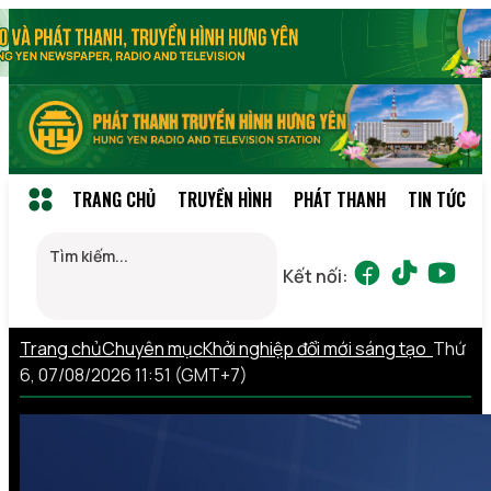
TRANG CHỦ
TRUYỀN HÌNH
PHÁT THANH
TIN TỨC
Kết nối:
Trang chủ
Chuyên mục
Khởi nghiệp đổi mới sáng tạo
Thứ
6, 07/08/2026 11:51 (GMT+7)