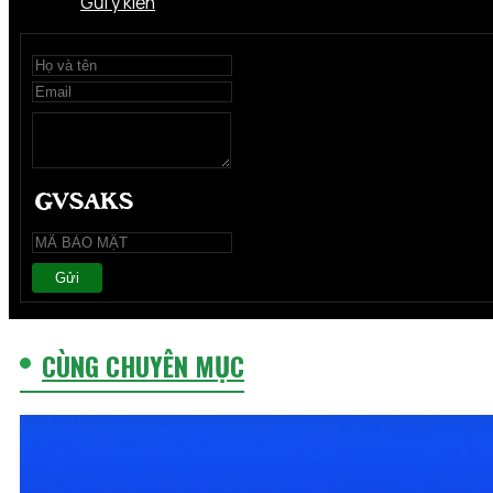
Gửi ý kiến
Gửi
CÙNG CHUYÊN MỤC