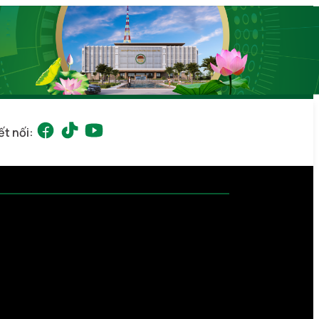
ết nối: