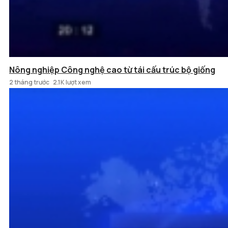
Nông nghiệp Công nghệ cao từ tái cấu trúc bộ giống
2 tháng trước
2.1K lượt xem