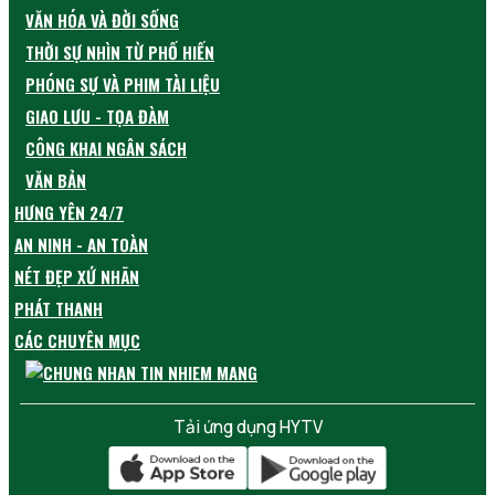
VĂN HÓA VÀ ĐỜI SỐNG
THỜI SỰ NHÌN TỪ PHỐ HIẾN
PHÓNG SỰ VÀ PHIM TÀI LIỆU
GIAO LƯU - TỌA ĐÀM
CÔNG KHAI NGÂN SÁCH
VĂN BẢN
HƯNG YÊN 24/7
AN NINH - AN TOÀN
NÉT ĐẸP XỨ NHÃN
PHÁT THANH
CÁC CHUYÊN MỤC
Tải ứng dụng HYTV