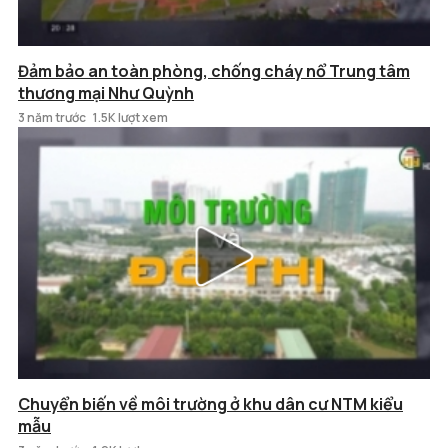
Đảm bảo an toàn phòng, chống cháy nổ Trung tâm
thương mại Như Quỳnh
3 năm trước
1.5K lượt xem
Chuyển biến về môi trường ở khu dân cư NTM kiểu
mẫu