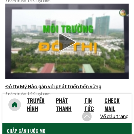
3 năm trước
1.9K lượt xem
Đô thị Mỹ Hào gắn với phát triển bền vững
3 năm trước
1.9K lượt xem
TRUYỀN
PHÁT
TIN
CHECK
HÌNH
THANH
TỨC
MAIL
Về đầu trang
CHẮP CÁNH ƯỚC MƠ