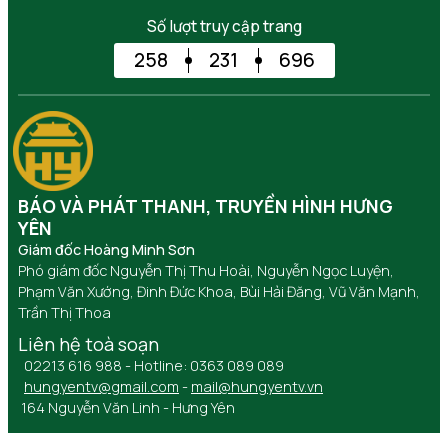
Số lượt truy cập trang
258
231
696
BÁO VÀ PHÁT THANH, TRUYỀN HÌNH HƯNG
YÊN
Giám đốc Hoàng Minh Sơn
Phó giám đốc Nguyễn Thị Thu Hoài, Nguyễn Ngọc Luyện,
Phạm Văn Xướng, Đinh Đức Khoa, Bùi Hải Đăng, Vũ Văn Mạnh,
Trần Thị Thoa
Liên hệ toà soạn
02213 616 988 - Hotline: 0363 089 089
hungyentv@gmail.com
-
mail@hungyentv.vn
164 Nguyễn Văn Linh - Hưng Yên