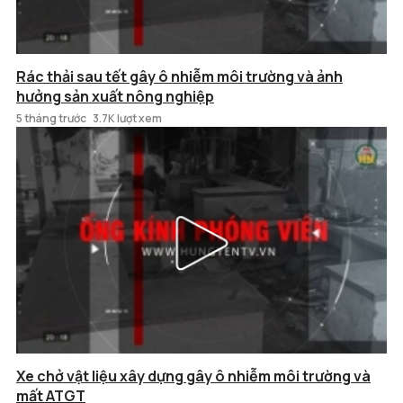
Rác thải sau tết gây ô nhiễm môi trường và ảnh
hưởng sản xuất nông nghiệp
5 tháng trước
3.7K lượt xem
Xe chở vật liệu xây dựng gây ô nhiễm môi trường và
mất ATGT