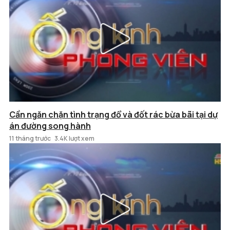
Cần ngăn chặn tình trạng đổ và đốt rác bừa bãi tại dự
án đường song hành
11 tháng trước
3.4K lượt xem