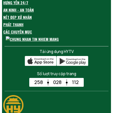
HƯNG YÊN 24/7
AN NINH - AN TOÀN
NÉT ĐẸP XỨ NHÃN
PHÁT THANH
CÁC CHUYÊN MỤC
Tải ứng dụng HYTV
Số lượt truy cập trang
258
028
112