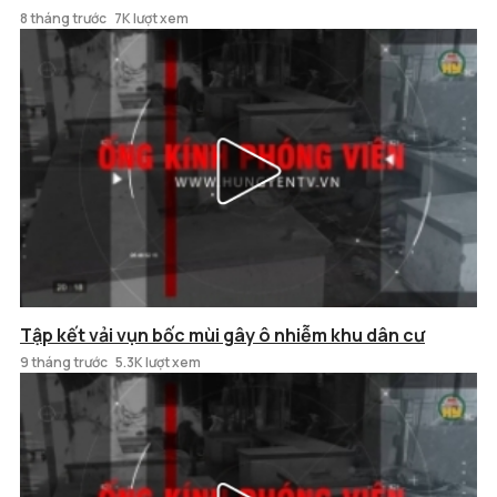
8 tháng trước
7K lượt xem
Tập kết vải vụn bốc mùi gây ô nhiễm khu dân cư
9 tháng trước
5.3K lượt xem