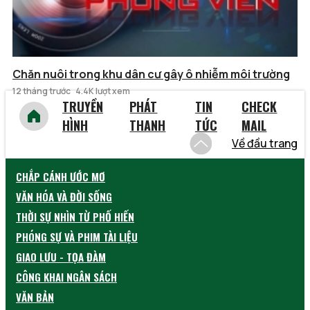
Chăn nuôi trong khu dân cư gây ô nhiễm môi trường
12 tháng trước
4.4K lượt xem
TRUYỀN
PHÁT
TIN
CHECK
HÌNH
THANH
TỨC
MAIL
Về đầu trang
CHẮP CÁNH ƯỚC MƠ
VĂN HÓA VÀ ĐỜI SỐNG
THỜI SỰ NHÌN TỪ PHỐ HIẾN
PHÓNG SỰ VÀ PHIM TÀI LIỆU
GIAO LƯU - TỌA ĐÀM
CÔNG KHAI NGÂN SÁCH
VĂN BẢN