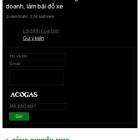
doanh, làm bãi đỗ xe
2 năm trước
2.5K lượt xem
Lời bình của bạn
Gửi ý kiến
Gửi