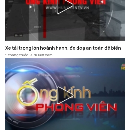
Xe tải trọng lớn hoành hành, đe doạ an toàn đê biển
9 tháng trước
3.7K lượt xem