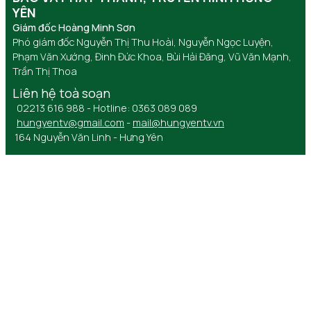
YÊN
Giám đốc Hoàng Minh Sơn
Phó giám đốc Nguyễn Thị Thu Hoài, Nguyễn Ngọc Luyện,
Phạm Văn Xướng, Đinh Đức Khoa, Bùi Hải Đăng, Vũ Văn Mạnh,
Trần Thị Thoa
Liên hệ toà soạn
02213 616 988 - Hotline: 0363 089 089
hungyentv@gmail.com
-
mail@hungyentv.vn
164 Nguyễn Văn Linh - Hưng Yên