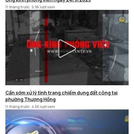
11 tháng trước
5.9K lượt xem
Cần sớm xử lý tình trạng chiếm dụng đất công tại
phường Thượng Hồng
11 tháng trước
4.5K lượt xem