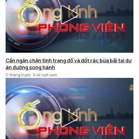
Cần ngăn chặn tình trạng đổ và đốt rác bừa bãi tại dự
án đường song hành
11 tháng trước
3.4K lượt xem