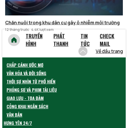
Chăn nuôi trong khu dân cư gây ô nhiễm môi trường
12 tháng trước
4.4K lượt xem
TRUYỀN
PHÁT
TIN
CHECK
HÌNH
THANH
TỨC
MAIL
Về đầu trang
CHẮP CÁNH ƯỚC MƠ
VĂN HÓA VÀ ĐỜI SỐNG
THỜI SỰ NHÌN TỪ PHỐ HIẾN
PHÓNG SỰ VÀ PHIM TÀI LIỆU
GIAO LƯU - TỌA ĐÀM
CÔNG KHAI NGÂN SÁCH
VĂN BẢN
HƯNG YÊN 24/7