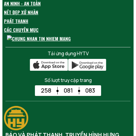
AN NINH - AN TOÀN
NÉT ĐẸP XỨ NHÃN
PHÁT THANH
CÁC CHUYÊN MỤC
Tải ứng dụng HYTV
Số lượt truy cập trang
258
081
083
BÁO VÀ PHÁT THANH, TRUYỀN HÌNH HƯNG