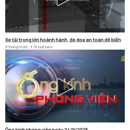
Xe tải trọng lớn hoành hành, đe doạ an toàn đê biển
9 tháng trước
3.7K lượt xem
Ống kính phóng viên ngày 24/9/2025