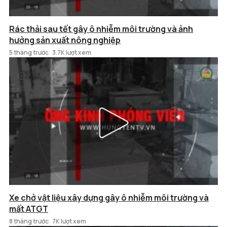
Rác thải sau tết gây ô nhiễm môi trường và ảnh
hưởng sản xuất nông nghiệp
5 tháng trước
3.7K lượt xem
Xe chở vật liệu xây dựng gây ô nhiễm môi trường và
mất ATGT
8 tháng trước
7K lượt xem