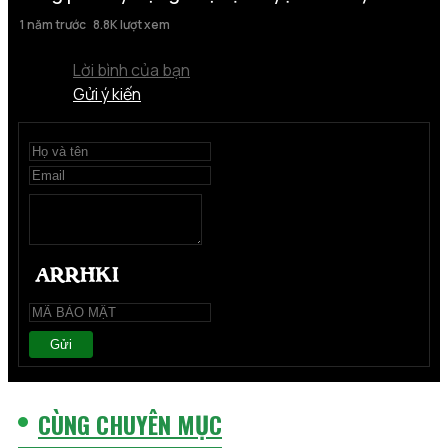
1 năm trước
8.8K lượt xem
Lời bình của bạn
Gửi ý kiến
Gửi
CÙNG CHUYÊN MỤC