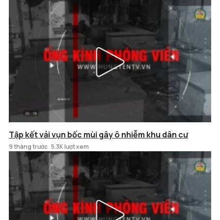
Tập kết vải vụn bốc mùi gây ô nhiễm khu dân cư
9 tháng trước
5.3K lượt xem