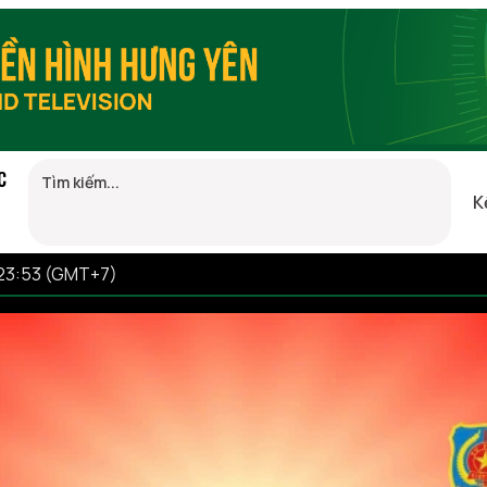
C
K
 23:53 (GMT+7)