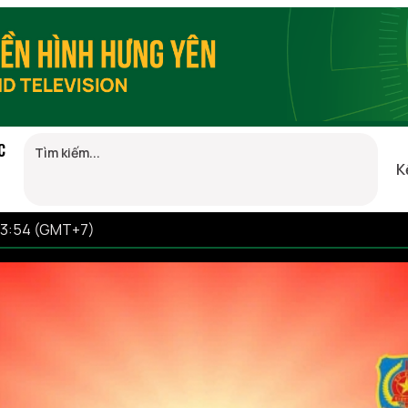
C
K
23:54 (GMT+7)