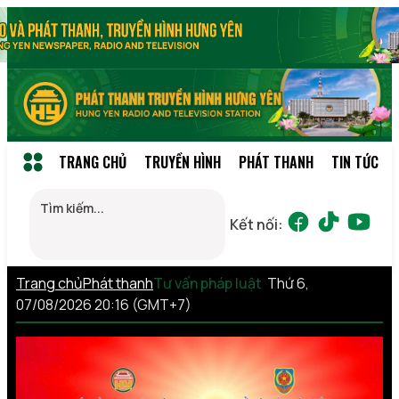
TRANG CHỦ
TRUYỀN HÌNH
PHÁT THANH
TIN TỨC
Kết nối:
Trang chủ
Phát thanh
Tư vấn pháp luật
Thứ 6,
07/08/2026 20:16 (GMT+7)