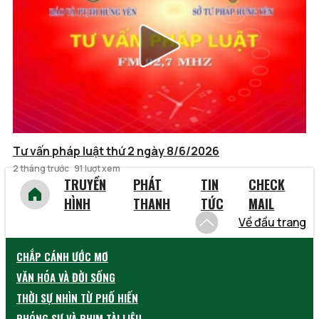
Tư vấn pháp luật thứ 2 ngày 8/6/2026
2 tháng trước
91 lượt xem
TRUYỀN
PHÁT
TIN
CHECK
HÌNH
THANH
TỨC
MAIL
Về đầu trang
CHẮP CÁNH ƯỚC MƠ
VĂN HÓA VÀ ĐỜI SỐNG
THỜI SỰ NHÌN TỪ PHỐ HIẾN
PHÓNG SỰ VÀ PHIM TÀI LIỆU