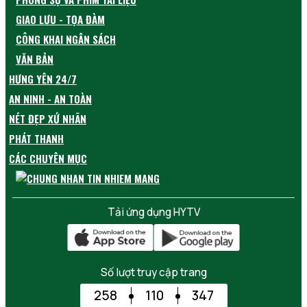
GIAO LƯU - TỌA ĐÀM
CÔNG KHAI NGÂN SÁCH
VĂN BẢN
HƯNG YÊN 24/7
AN NINH - AN TOÀN
NÉT ĐẸP XỨ NHÃN
PHÁT THANH
CÁC CHUYÊN MỤC
Tải ứng dụng HYTV
Số lượt truy cập trang
258
110
347