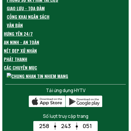
GIAO LƯU - TỌA ĐÀM
CÔNG KHAI NGÂN SÁCH
VĂN BẢN
HƯNG YÊN 24/7
AN NINH - AN TOÀN
NÉT ĐẸP XỨ NHÃN
PHÁT THANH
CÁC CHUYÊN MỤC
Tải ứng dụng HYTV
Số lượt truy cập trang
258
243
051