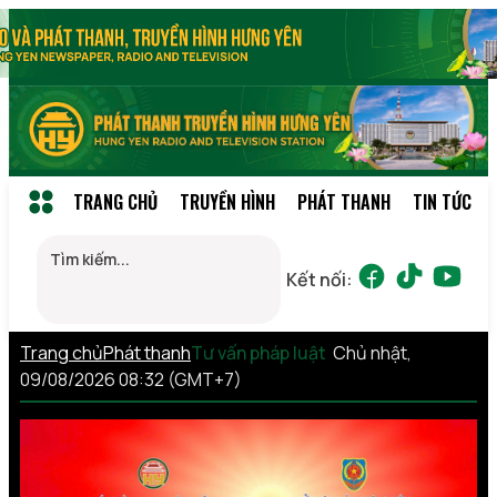
TRANG CHỦ
TRUYỀN HÌNH
PHÁT THANH
TIN TỨC
Kết nối:
Trang chủ
Phát thanh
Tư vấn pháp luật
Chủ nhật,
09/08/2026 08:32 (GMT+7)