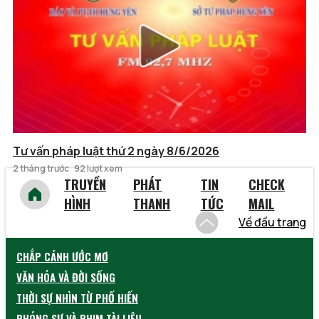
Tư vấn pháp luật thứ 2 ngày 8/6/2026
2 tháng trước
92 lượt xem
TRUYỀN
PHÁT
TIN
CHECK
HÌNH
THANH
TỨC
MAIL
Về đầu trang
CHẮP CÁNH ƯỚC MƠ
VĂN HÓA VÀ ĐỜI SỐNG
THỜI SỰ NHÌN TỪ PHỐ HIẾN
PHÓNG SỰ VÀ PHIM TÀI LIỆU