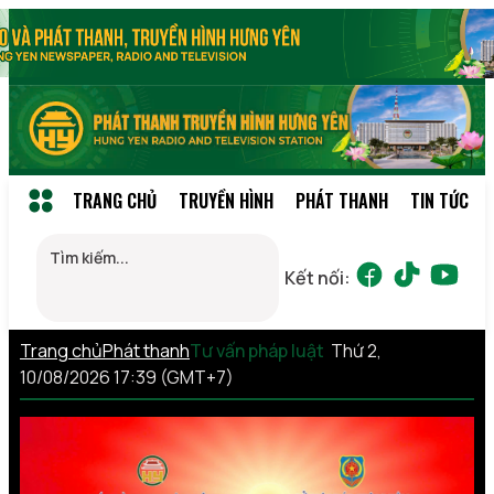
TRANG CHỦ
TRUYỀN HÌNH
PHÁT THANH
TIN TỨC
Kết nối:
Trang chủ
Phát thanh
Tư vấn pháp luật
Thứ 2,
10/08/2026 17:39 (GMT+7)