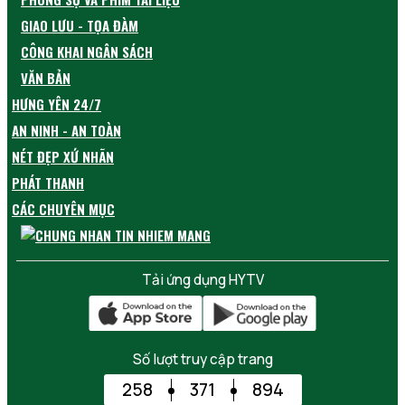
GIAO LƯU - TỌA ĐÀM
CÔNG KHAI NGÂN SÁCH
VĂN BẢN
HƯNG YÊN 24/7
AN NINH - AN TOÀN
NÉT ĐẸP XỨ NHÃN
PHÁT THANH
CÁC CHUYÊN MỤC
Tải ứng dụng HYTV
Số lượt truy cập trang
258
371
894