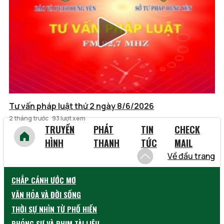
Tư vấn pháp luật thứ 2 ngày 8/6/2026
2 tháng trước
93 lượt xem
TRUYỀN
PHÁT
TIN
CHECK
HÌNH
THANH
TỨC
MAIL
Về đầu trang
CHẮP CÁNH ƯỚC MƠ
VĂN HÓA VÀ ĐỜI SỐNG
THỜI SỰ NHÌN TỪ PHỐ HIẾN
PHÓNG SỰ VÀ PHIM TÀI LIỆU