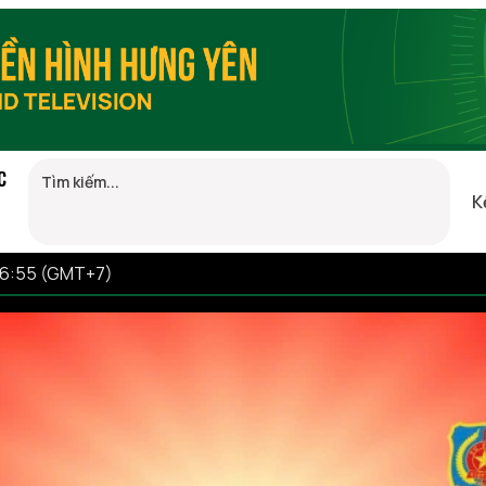
C
K
06:55 (GMT+7)