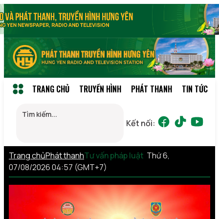
TRANG CHỦ
TRUYỀN HÌNH
PHÁT THANH
TIN TỨC
Kết nối:
Trang chủ
Phát thanh
Tư vấn pháp luật
Thứ 6,
07/08/2026 04:57 (GMT+7)