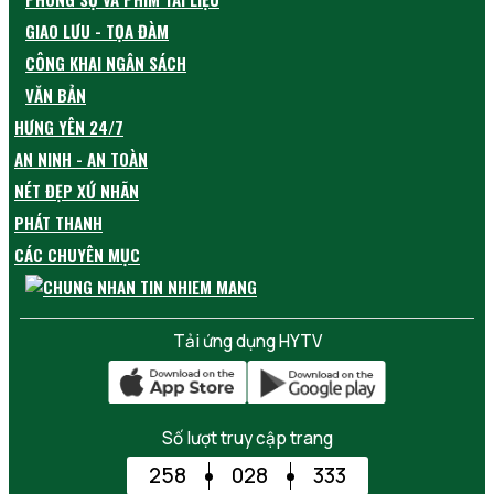
GIAO LƯU - TỌA ĐÀM
CÔNG KHAI NGÂN SÁCH
VĂN BẢN
HƯNG YÊN 24/7
AN NINH - AN TOÀN
NÉT ĐẸP XỨ NHÃN
PHÁT THANH
CÁC CHUYÊN MỤC
Tải ứng dụng HYTV
Số lượt truy cập trang
258
028
333