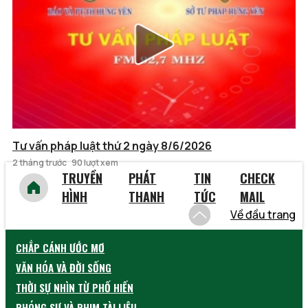
Tư vấn pháp luật thứ 2 ngày 8/6/2026
2 tháng trước
90 lượt xem
TRUYỀN
PHÁT
TIN
CHECK
HÌNH
THANH
TỨC
MAIL
Về đầu trang
CHẮP CÁNH ƯỚC MƠ
VĂN HÓA VÀ ĐỜI SỐNG
THỜI SỰ NHÌN TỪ PHỐ HIẾN
PHÓNG SỰ VÀ PHIM TÀI LIỆU