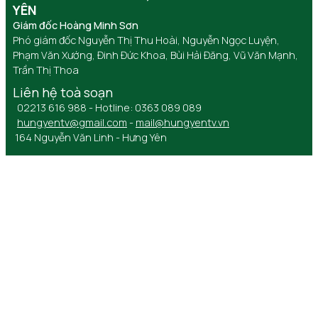
YÊN
Giám đốc Hoàng Minh Sơn
Phó giám đốc Nguyễn Thị Thu Hoài, Nguyễn Ngọc Luyện,
Phạm Văn Xướng, Đinh Đức Khoa, Bùi Hải Đăng, Vũ Văn Mạnh,
Trần Thị Thoa
Liên hệ toà soạn
02213 616 988 - Hotline: 0363 089 089
hungyentv@gmail.com
-
mail@hungyentv.vn
164 Nguyễn Văn Linh - Hưng Yên