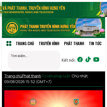
TRANG CHỦ
TRUYỀN HÌNH
PHÁT THANH
TIN TỨC
Kết nối:
Trang chủ
Phát thanh
Tư vấn pháp luật
Chủ nhật,
09/08/2026 15:52 (GMT+7)