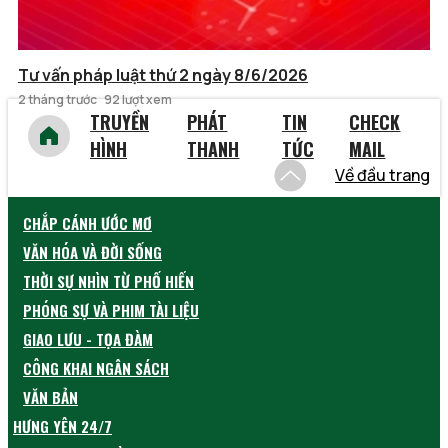
Tư vấn pháp luật thứ 2 ngày 8/6/2026
2 tháng trước
92 lượt xem
TRUYỀN
PHÁT
TIN
CHECK
HÌNH
THANH
TỨC
MAIL
Về đầu trang
CHẮP CÁNH ƯỚC MƠ
VĂN HÓA VÀ ĐỜI SỐNG
THỜI SỰ NHÌN TỪ PHỐ HIẾN
PHÓNG SỰ VÀ PHIM TÀI LIỆU
GIAO LƯU - TỌA ĐÀM
CÔNG KHAI NGÂN SÁCH
VĂN BẢN
HƯNG YÊN 24/7