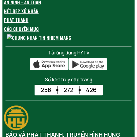
AN NINH - AN TOÀN
NÉT ĐẸP XỨ NHÃN
PHÁT THANH
CÁC CHUYÊN MỤC
Tải ứng dụng HYTV
Số lượt truy cập trang
258
272
426
BÁO VÀ PHÁT THANH, TRUYỀN HÌNH HƯNG