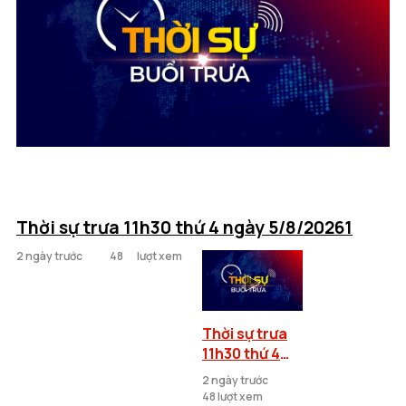
Thời sự trưa 11h30 thứ 4 ngày 5/8/20261
2 ngày trước
48
lượt xem
Thời sự trưa
11h30 thứ 4
ngày
2 ngày trước
5/8/2026
48 lượt xem