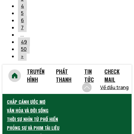
4
5
6
7
...
49
50
»
TRUYỀN
PHÁT
TIN
CHECK
HÌNH
THANH
TỨC
MAIL
Về đầu trang
CHẮP CÁNH ƯỚC MƠ
VĂN HÓA VÀ ĐỜI SỐNG
THỜI SỰ NHÌN TỪ PHỐ HIẾN
PHÓNG SỰ VÀ PHIM TÀI LIỆU