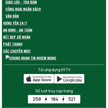
GIAO LƯU - TỌA ĐÀM
CÔNG KHAI NGÂN SÁCH
VĂN BẢN
HƯNG YÊN 24/7
AN NINH - AN TOÀN
NÉT ĐẸP XỨ NHÃN
PHÁT THANH
CÁC CHUYÊN MỤC
Tải ứng dụng HYTV
Số lượt truy cập trang
258
184
521