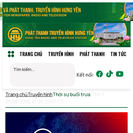
TRANG CHỦ
TRUYỀN HÌNH
PHÁT THANH
TIN TỨC
Kết nối:
Trang chủ
Truyền hình
Thời sự buổi trưa
Thứ 7,
08/08/2026 16:36 (GMT+7)