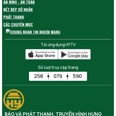
AN NINH - AN TOÀN
NÉT ĐẸP XỨ NHÃN
PHÁT THANH
CÁC CHUYÊN MỤC
Tải ứng dụng HYTV
Số lượt truy cập trang
258
079
590
BÁO VÀ PHÁT THANH, TRUYỀN HÌNH HƯNG