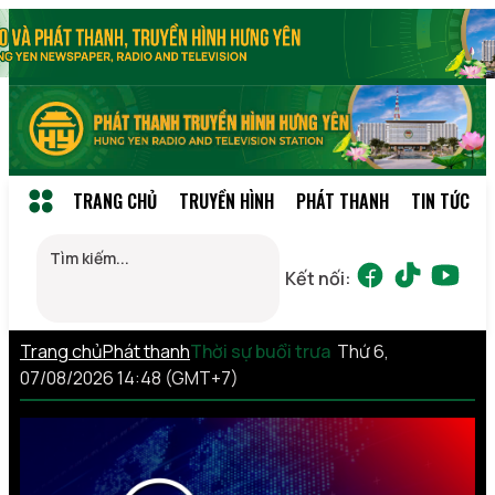
TRANG CHỦ
TRUYỀN HÌNH
PHÁT THANH
TIN TỨC
Kết nối:
Trang chủ
Phát thanh
Thời sự buổi trưa
Thứ 6,
07/08/2026 14:48 (GMT+7)