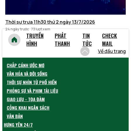
Thời sự trưa 11h30 thứ 2 ngày 13/7/2026
24 ngày trước
73 lượt xem
TRUYỀN
PHÁT
TIN
CHECK
HÌNH
THANH
TỨC
MAIL
Về đầu trang
CHẮP CÁNH ƯỚC MƠ
VĂN HÓA VÀ ĐỜI SỐNG
THỜI SỰ NHÌN TỪ PHỐ HIẾN
PHÓNG SỰ VÀ PHIM TÀI LIỆU
GIAO LƯU - TỌA ĐÀM
CÔNG KHAI NGÂN SÁCH
VĂN BẢN
HƯNG YÊN 24/7