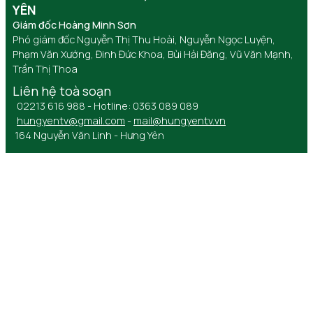
YÊN
Giám đốc Hoàng Minh Sơn
Phó giám đốc Nguyễn Thị Thu Hoài, Nguyễn Ngọc Luyện,
Phạm Văn Xướng, Đinh Đức Khoa, Bùi Hải Đăng, Vũ Văn Mạnh,
Trần Thị Thoa
Liên hệ toà soạn
02213 616 988 - Hotline: 0363 089 089
hungyentv@gmail.com
-
mail@hungyentv.vn
164 Nguyễn Văn Linh - Hưng Yên