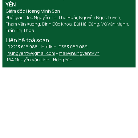
YÊN
Giám đốc Hoàng Minh Sơn
Phó giám đốc Nguyễn Thị Thu Hoài, Nguyễn Ngọc Luyện,
Phạm Văn Xướng, Đinh Đức Khoa, Bùi Hải Đăng, Vũ Văn Mạnh,
Trần Thị Thoa
Liên hệ toà soạn
02213 616 988 - Hotline: 0363 089 089
hungyentv@gmail.com
-
mail@hungyentv.vn
164 Nguyễn Văn Linh - Hưng Yên