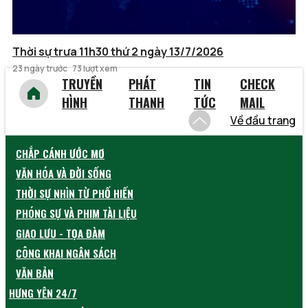
Thời sự trưa 11h30 thứ 2 ngày 13/7/2026
23 ngày trước
73 lượt xem
TRUYỀN
PHÁT
TIN
CHECK
HÌNH
THANH
TỨC
MAIL
Về đầu trang
CHẮP CÁNH ƯỚC MƠ
VĂN HÓA VÀ ĐỜI SỐNG
THỜI SỰ NHÌN TỪ PHỐ HIẾN
PHÓNG SỰ VÀ PHIM TÀI LIỆU
GIAO LƯU - TỌA ĐÀM
CÔNG KHAI NGÂN SÁCH
VĂN BẢN
HƯNG YÊN 24/7