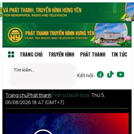
TRANG CHỦ
TRUYỀN HÌNH
PHÁT THANH
TIN TỨC
Kết nối:
Trang chủ
Phát thanh
Thời sự buổi trưa
Thứ 5,
06/08/2026 18:47 (GMT+7)