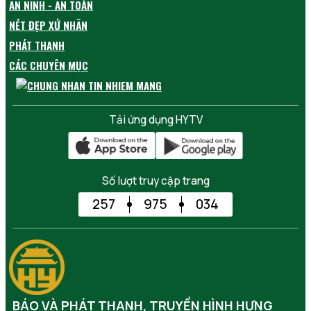
AN NINH - AN TOÀN
NÉT ĐẸP XỨ NHÃN
PHÁT THANH
CÁC CHUYÊN MỤC
Tải ứng dụng HYTV
Số lượt truy cập trang
257
975
034
BÁO VÀ PHÁT THANH, TRUYỀN HÌNH HƯNG