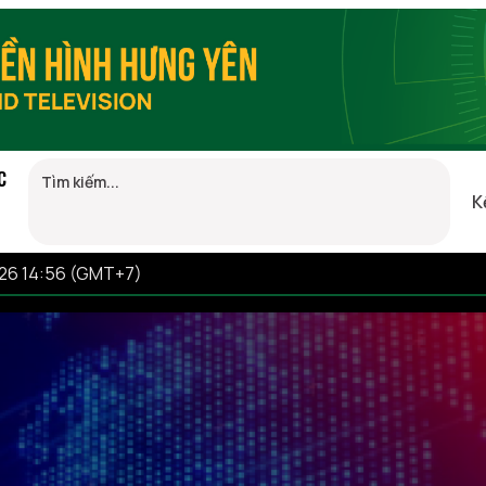
C
K
026 14:56 (GMT+7)