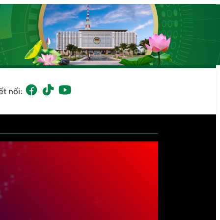
ết nối: