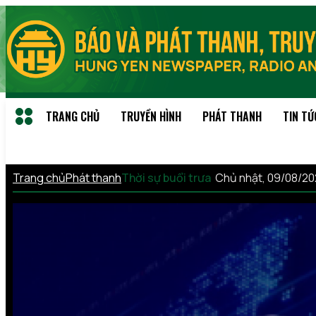
TRANG CHỦ
TRUYỀN HÌNH
PHÁT THANH
TIN TỨ
Trang chủ
Phát thanh
Thời sự buổi trưa
Chủ nhật, 09/08/2