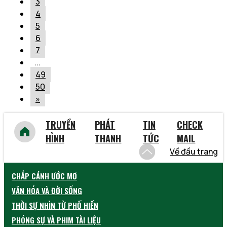
3
4
5
6
7
...
49
50
»
TRUYỀN
PHÁT
TIN
CHECK
HÌNH
THANH
TỨC
MAIL
Về đầu trang
CHẮP CÁNH ƯỚC MƠ
VĂN HÓA VÀ ĐỜI SỐNG
THỜI SỰ NHÌN TỪ PHỐ HIẾN
PHÓNG SỰ VÀ PHIM TÀI LIỆU