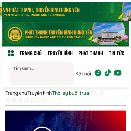
TRANG CHỦ
TRUYỀN HÌNH
PHÁT THANH
TIN TỨC
Kết nối:
Trang chủ
Truyền hình
Thời sự buổi trưa
Thứ 2,
10/08/2026 22:15 (GMT+7)