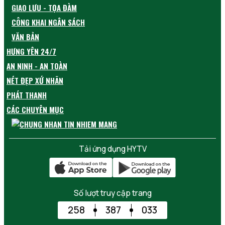
GIAO LƯU - TỌA ĐÀM
CÔNG KHAI NGÂN SÁCH
VĂN BẢN
HƯNG YÊN 24/7
AN NINH - AN TOÀN
NÉT ĐẸP XỨ NHÃN
PHÁT THANH
CÁC CHUYÊN MỤC
Tải ứng dụng HYTV
Số lượt truy cập trang
258
387
033