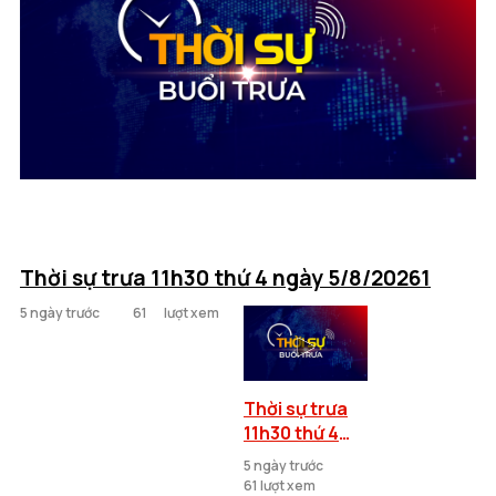
Thời sự trưa 11h30 thứ 4 ngày 5/8/20261
5 ngày trước
61
lượt xem
Thời sự trưa
11h30 thứ 4
ngày
5 ngày trước
5/8/2026
61 lượt xem