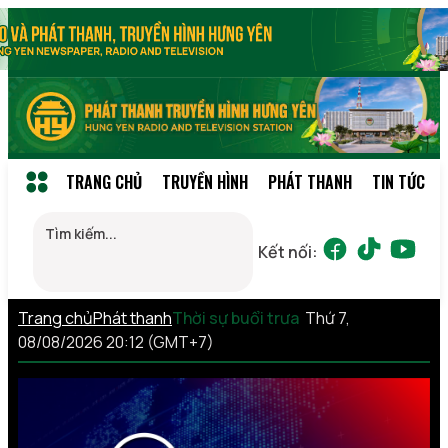
TRANG CHỦ
TRUYỀN HÌNH
PHÁT THANH
TIN TỨC
Kết nối:
Trang chủ
Phát thanh
Thời sự buổi trưa
Thứ 7,
08/08/2026 20:12 (GMT+7)