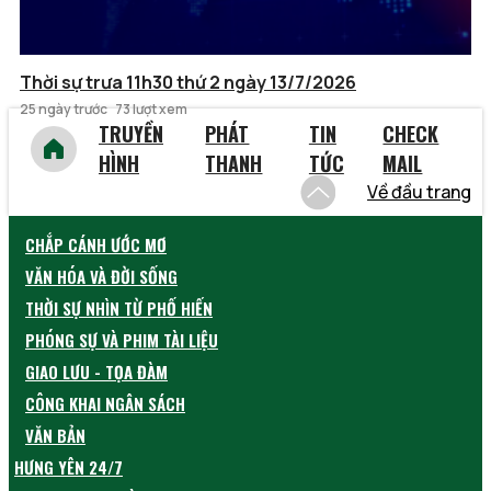
Thời sự trưa 11h30 thứ 2 ngày 13/7/2026
25 ngày trước
73 lượt xem
TRUYỀN
PHÁT
TIN
CHECK
HÌNH
THANH
TỨC
MAIL
Về đầu trang
CHẮP CÁNH ƯỚC MƠ
VĂN HÓA VÀ ĐỜI SỐNG
THỜI SỰ NHÌN TỪ PHỐ HIẾN
PHÓNG SỰ VÀ PHIM TÀI LIỆU
GIAO LƯU - TỌA ĐÀM
CÔNG KHAI NGÂN SÁCH
VĂN BẢN
HƯNG YÊN 24/7