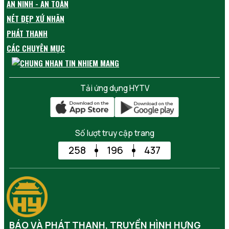
AN NINH - AN TOÀN
NÉT ĐẸP XỨ NHÃN
PHÁT THANH
CÁC CHUYÊN MỤC
Tải ứng dụng HYTV
Số lượt truy cập trang
258
196
437
BÁO VÀ PHÁT THANH, TRUYỀN HÌNH HƯNG