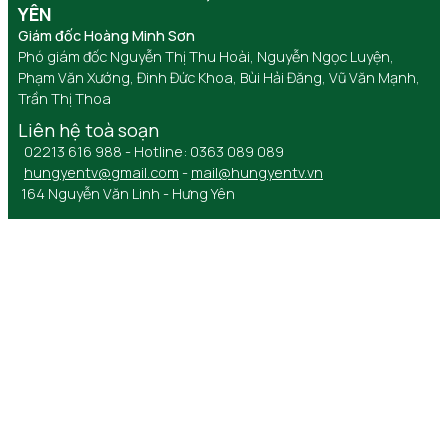
YÊN
Giám đốc Hoàng Minh Sơn
Phó giám đốc Nguyễn Thị Thu Hoài, Nguyễn Ngọc Luyện,
Phạm Văn Xướng, Đinh Đức Khoa, Bùi Hải Đăng, Vũ Văn Mạnh,
Trần Thị Thoa
Liên hệ toà soạn
02213 616 988 - Hotline: 0363 089 089
hungyentv@gmail.com
-
mail@hungyentv.vn
164 Nguyễn Văn Linh - Hưng Yên