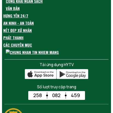
CÔNG KHAI NGÂN SÁCH
VĂN BẢN
HƯNG YÊN 24/7
AN NINH - AN TOÀN
NÉT ĐẸP XỨ NHÃN
PHÁT THANH
CÁC CHUYÊN MỤC
Tải ứng dụng HYTV
Số lượt truy cập trang
258
082
459