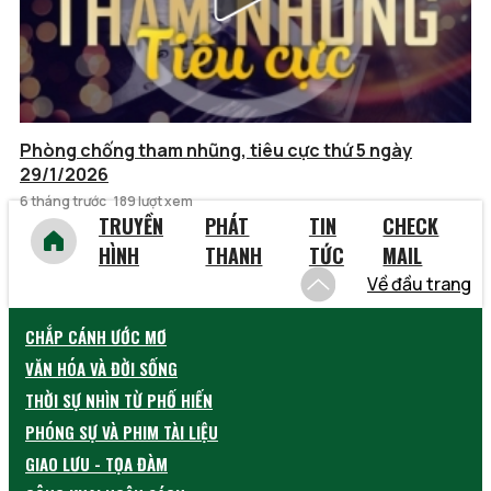
Phòng chống tham nhũng, tiêu cực thứ 5 ngày
29/1/2026
6 tháng trước
189 lượt xem
TRUYỀN
PHÁT
TIN
CHECK
HÌNH
THANH
TỨC
MAIL
Về đầu trang
CHẮP CÁNH ƯỚC MƠ
VĂN HÓA VÀ ĐỜI SỐNG
THỜI SỰ NHÌN TỪ PHỐ HIẾN
PHÓNG SỰ VÀ PHIM TÀI LIỆU
GIAO LƯU - TỌA ĐÀM