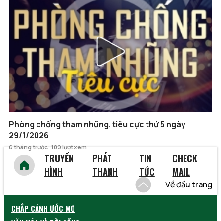
Phòng chống tham nhũng, tiêu cực thứ 5 ngày
29/1/2026
6 tháng trước
189 lượt xem
TRUYỀN
PHÁT
TIN
CHECK
HÌNH
THANH
TỨC
MAIL
Về đầu trang
CHẮP CÁNH ƯỚC MƠ