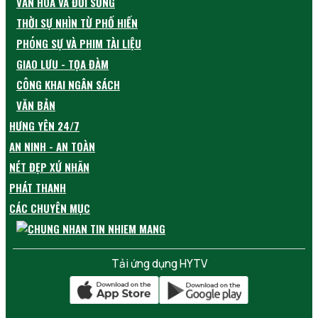
VĂN HÓA VÀ ĐỜI SỐNG
THỜI SỰ NHÌN TỪ PHỐ HIẾN
PHÓNG SỰ VÀ PHIM TÀI LIỆU
GIAO LƯU - TỌA ĐÀM
CÔNG KHAI NGÂN SÁCH
VĂN BẢN
HƯNG YÊN 24/7
AN NINH - AN TOÀN
NÉT ĐẸP XỨ NHÃN
PHÁT THANH
CÁC CHUYÊN MỤC
Tải ứng dụng HYTV