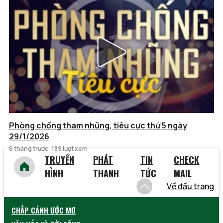
Phòng chống tham nhũng, tiêu cực thứ 5 ngày
29/1/2026
6 tháng trước
189 lượt xem
TRUYỀN
PHÁT
TIN
CHECK
HÌNH
THANH
TỨC
MAIL
Về đầu trang
CHẮP CÁNH ƯỚC MƠ