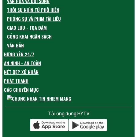
VĂN HÓA VÀ ĐỜI SỐNG
THỜI SỰ NHÌN TỪ PHỐ HIẾN
PHÓNG SỰ VÀ PHIM TÀI LIỆU
GIAO LƯU - TỌA ĐÀM
CÔNG KHAI NGÂN SÁCH
VĂN BẢN
HƯNG YÊN 24/7
AN NINH - AN TOÀN
NÉT ĐẸP XỨ NHÃN
PHÁT THANH
CÁC CHUYÊN MỤC
Tải ứng dụng HYTV