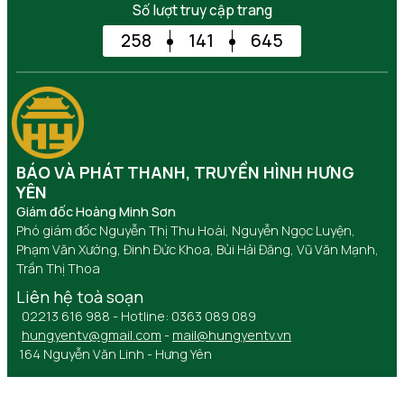
Số lượt truy cập trang
258
141
645
BÁO VÀ PHÁT THANH, TRUYỀN HÌNH HƯNG
YÊN
Giám đốc Hoàng Minh Sơn
Phó giám đốc Nguyễn Thị Thu Hoài, Nguyễn Ngọc Luyện,
Phạm Văn Xướng, Đinh Đức Khoa, Bùi Hải Đăng, Vũ Văn Mạnh,
Trần Thị Thoa
Liên hệ toà soạn
02213 616 988 - Hotline: 0363 089 089
hungyentv@gmail.com
-
mail@hungyentv.vn
164 Nguyễn Văn Linh - Hưng Yên