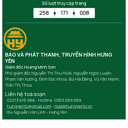
Số lượt truy cập trang
258
171
008
BÁO VÀ PHÁT THANH, TRUYỀN HÌNH HƯNG
YÊN
Giám đốc Hoàng Minh Sơn
Phó giám đốc Nguyễn Thị Thu Hoài, Nguyễn Ngọc Luyện,
Phạm Văn Xướng, Đinh Đức Khoa, Bùi Hải Đăng, Vũ Văn Mạnh,
Trần Thị Thoa
Liên hệ toà soạn
02213 616 988 - Hotline: 0363 089 089
hungyentv@gmail.com
-
mail@hungyentv.vn
164 Nguyễn Văn Linh - Hưng Yên