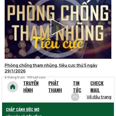
Phòng chống tham nhũng, tiêu cực thứ 5 ngày
29/1/2026
6 tháng trước
189 lượt xem
TRUYỀN
PHÁT
TIN
CHECK
HÌNH
THANH
TỨC
MAIL
Về đầu trang
CHẮP CÁNH ƯỚC MƠ