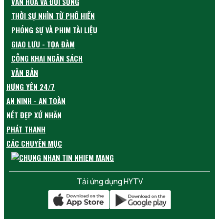
VĂN HÓA VÀ ĐỜI SỐNG
THỜI SỰ NHÌN TỪ PHỐ HIẾN
PHÓNG SỰ VÀ PHIM TÀI LIỆU
GIAO LƯU - TỌA ĐÀM
CÔNG KHAI NGÂN SÁCH
VĂN BẢN
HƯNG YÊN 24/7
AN NINH - AN TOÀN
NÉT ĐẸP XỨ NHÃN
PHÁT THANH
CÁC CHUYÊN MỤC
Tải ứng dụng HYTV