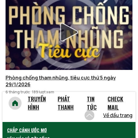
Phòng chống tham nhũng, tiêu cực thứ 5 ngày
29/1/2026
6 tháng trước
189 lượt xem
TRUYỀN
PHÁT
TIN
CHECK
HÌNH
THANH
TỨC
MAIL
Về đầu trang
CHẮP CÁNH ƯỚC MƠ