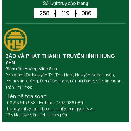
Số lượt truy cập trang
258
119
086
BÁO VÀ PHÁT THANH, TRUYỀN HÌNH HƯNG
YÊN
Giám đốc Hoàng Minh Sơn
Phó giám đốc Nguyễn Thị Thu Hoài, Nguyễn Ngọc Luyện,
Phạm Văn Xướng, Đinh Đức Khoa, Bùi Hải Đăng, Vũ Văn Mạnh,
Trần Thị Thoa
Liên hệ toà soạn
02213 616 988 - Hotline: 0363 089 089
hungyentv@gmail.com
-
mail@hungyentv.vn
164 Nguyễn Văn Linh - Hưng Yên