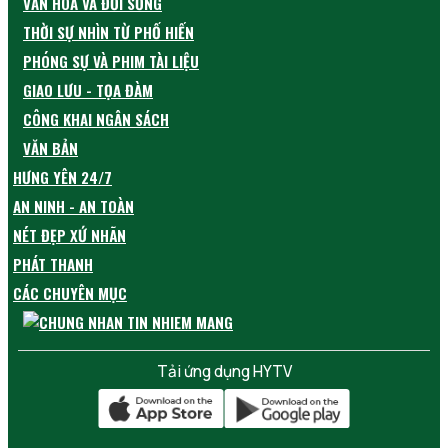
VĂN HÓA VÀ ĐỜI SỐNG
THỜI SỰ NHÌN TỪ PHỐ HIẾN
PHÓNG SỰ VÀ PHIM TÀI LIỆU
GIAO LƯU - TỌA ĐÀM
CÔNG KHAI NGÂN SÁCH
VĂN BẢN
HƯNG YÊN 24/7
AN NINH - AN TOÀN
NÉT ĐẸP XỨ NHÃN
PHÁT THANH
CÁC CHUYÊN MỤC
Tải ứng dụng HYTV