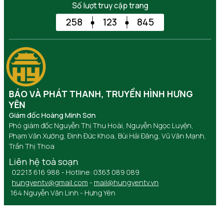
Số lượt truy cập trang
258
123
845
BÁO VÀ PHÁT THANH, TRUYỀN HÌNH HƯNG
YÊN
Giám đốc Hoàng Minh Sơn
Phó giám đốc Nguyễn Thị Thu Hoài, Nguyễn Ngọc Luyện,
Phạm Văn Xướng, Đinh Đức Khoa, Bùi Hải Đăng, Vũ Văn Mạnh,
Trần Thị Thoa
Liên hệ toà soạn
02213 616 988 - Hotline: 0363 089 089
hungyentv@gmail.com
-
mail@hungyentv.vn
164 Nguyễn Văn Linh - Hưng Yên