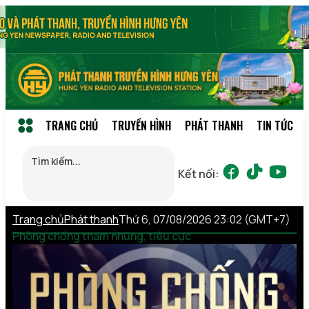
TRANG CHỦ
TRUYỀN HÌNH
PHÁT THANH
TIN TỨC
Kết nối:
Trang chủ
Phát thanh
Thứ 6, 07/08/2026 23:02 (GMT+7)
Phòng chống tham nhũng, tiêu cực