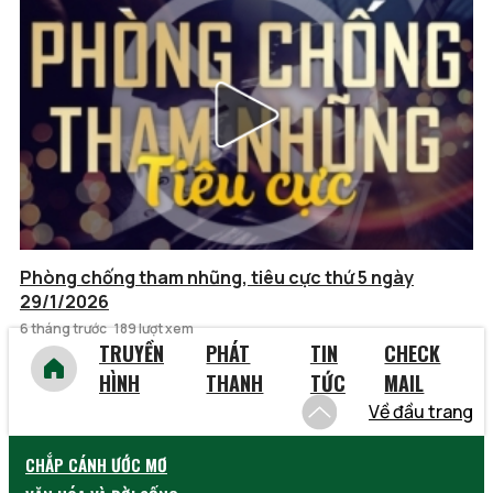
Phòng chống tham nhũng, tiêu cực thứ 5 ngày
29/1/2026
6 tháng trước
189 lượt xem
TRUYỀN
PHÁT
TIN
CHECK
HÌNH
THANH
TỨC
MAIL
Về đầu trang
CHẮP CÁNH ƯỚC MƠ