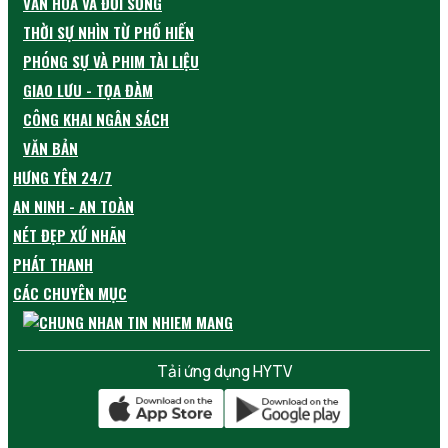
VĂN HÓA VÀ ĐỜI SỐNG
THỜI SỰ NHÌN TỪ PHỐ HIẾN
PHÓNG SỰ VÀ PHIM TÀI LIỆU
GIAO LƯU - TỌA ĐÀM
CÔNG KHAI NGÂN SÁCH
VĂN BẢN
HƯNG YÊN 24/7
AN NINH - AN TOÀN
NÉT ĐẸP XỨ NHÃN
PHÁT THANH
CÁC CHUYÊN MỤC
Tải ứng dụng HYTV