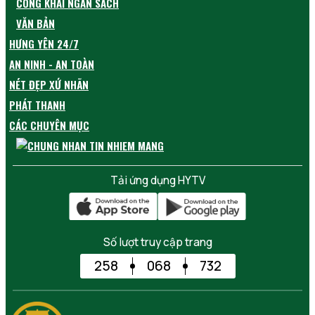
CÔNG KHAI NGÂN SÁCH
VĂN BẢN
HƯNG YÊN 24/7
AN NINH - AN TOÀN
NÉT ĐẸP XỨ NHÃN
PHÁT THANH
CÁC CHUYÊN MỤC
Tải ứng dụng HYTV
Số lượt truy cập trang
258
068
732