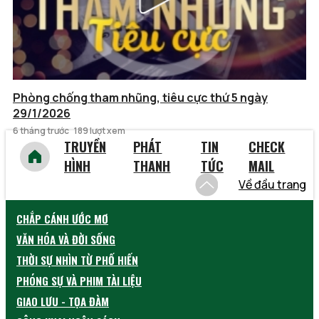
Phòng chống tham nhũng, tiêu cực thứ 5 ngày
29/1/2026
6 tháng trước
189 lượt xem
TRUYỀN
PHÁT
TIN
CHECK
HÌNH
THANH
TỨC
MAIL
Về đầu trang
CHẮP CÁNH ƯỚC MƠ
VĂN HÓA VÀ ĐỜI SỐNG
THỜI SỰ NHÌN TỪ PHỐ HIẾN
PHÓNG SỰ VÀ PHIM TÀI LIỆU
GIAO LƯU - TỌA ĐÀM