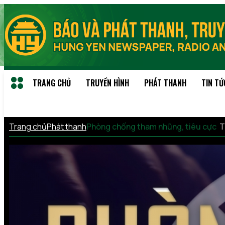
TRANG CHỦ
TRUYỀN HÌNH
PHÁT THANH
TIN TỨ
Trang chủ
Phát thanh
Phòng chống tham nhũng, tiêu cực
T