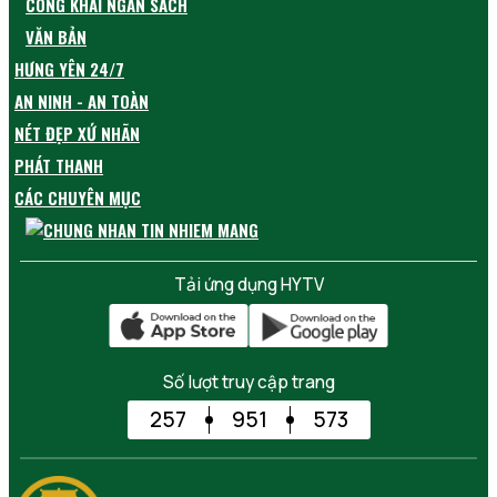
CÔNG KHAI NGÂN SÁCH
VĂN BẢN
HƯNG YÊN 24/7
AN NINH - AN TOÀN
NÉT ĐẸP XỨ NHÃN
PHÁT THANH
CÁC CHUYÊN MỤC
Tải ứng dụng HYTV
Số lượt truy cập trang
257
951
573