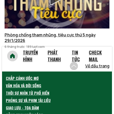
Phòng chống tham nhũng, tiêu cực thứ 5 ngày
29/1/2026
6 tháng trước
189 lượt xem
TRUYỀN
PHÁT
TIN
CHECK
HÌNH
THANH
TỨC
MAIL
Về đầu trang
CHẮP CÁNH ƯỚC MƠ
VĂN HÓA VÀ ĐỜI SỐNG
THỜI SỰ NHÌN TỪ PHỐ HIẾN
PHÓNG SỰ VÀ PHIM TÀI LIỆU
GIAO LƯU - TỌA ĐÀM