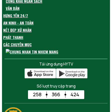
CÔNG KHAI NGÂN SÁCH
VĂN BẢN
HƯNG YÊN 24/7
AN NINH - AN TOÀN
NÉT ĐẸP XỨ NHÃN
PHÁT THANH
CÁC CHUYÊN MỤC
Tải ứng dụng HYTV
Số lượt truy cập trang
258
366
424