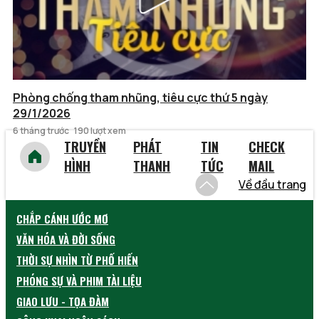
Phòng chống tham nhũng, tiêu cực thứ 5 ngày
29/1/2026
6 tháng trước
190 lượt xem
TRUYỀN
PHÁT
TIN
CHECK
HÌNH
THANH
TỨC
MAIL
Về đầu trang
CHẮP CÁNH ƯỚC MƠ
VĂN HÓA VÀ ĐỜI SỐNG
THỜI SỰ NHÌN TỪ PHỐ HIẾN
PHÓNG SỰ VÀ PHIM TÀI LIỆU
GIAO LƯU - TỌA ĐÀM