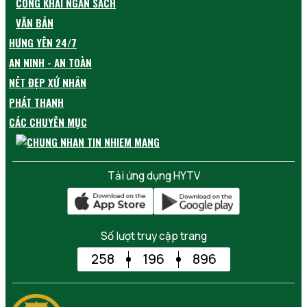
CÔNG KHAI NGÂN SÁCH
VĂN BẢN
HƯNG YÊN 24/7
AN NINH - AN TOÀN
NÉT ĐẸP XỨ NHÃN
PHÁT THANH
CÁC CHUYÊN MỤC
Tải ứng dụng HYTV
Số lượt truy cập trang
258
196
896