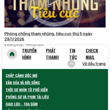
Phòng chống tham nhũng, tiêu cực thứ 5 ngày
29/1/2026
6 tháng trước
190 lượt xem
TRUYỀN
PHÁT
TIN
CHECK
HÌNH
THANH
TỨC
MAIL
Về đầu trang
CHẮP CÁNH ƯỚC MƠ
VĂN HÓA VÀ ĐỜI SỐNG
THỜI SỰ NHÌN TỪ PHỐ HIẾN
PHÓNG SỰ VÀ PHIM TÀI LIỆU
GIAO LƯU - TỌA ĐÀM