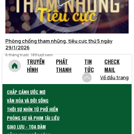
Phòng chống tham nhũng, tiêu cực thứ 5 ngày
29/1/2026
6 tháng trước
189 lượt xem
TRUYỀN
PHÁT
TIN
CHECK
HÌNH
THANH
TỨC
MAIL
Về đầu trang
CHẮP CÁNH ƯỚC MƠ
VĂN HÓA VÀ ĐỜI SỐNG
THỜI SỰ NHÌN TỪ PHỐ HIẾN
PHÓNG SỰ VÀ PHIM TÀI LIỆU
GIAO LƯU - TỌA ĐÀM