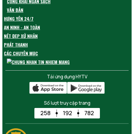
CÔNG KHAI NGÂN SÁCH
VĂN BẢN
HƯNG YÊN 24/7
AN NINH - AN TOÀN
NÉT ĐẸP XỨ NHÃN
PHÁT THANH
CÁC CHUYÊN MỤC
Tải ứng dụng HYTV
Số lượt truy cập trang
258
192
782