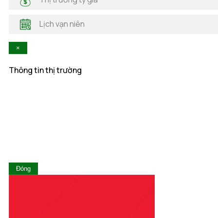
Hà Tĩnh
Hậu Giang
Lịch vạn niên
Hòa Bình
Khánh Hòa
×
Kiên Giang
Kon Tum
Thông tin thị trường
Lai Châu
Lâm Đồng
Lạng Sơn
Lào Cai
Long An
Nam Định
Nghệ An
Ninh Bình
Ninh Thuận
Đóng
Phú Thọ
Phú Yên
Quảng Bình
Quảng Nam