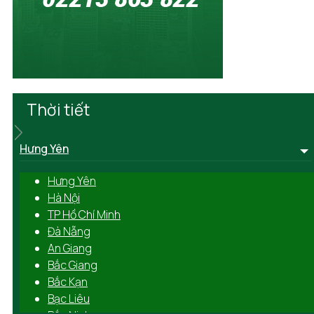
Thời tiết
Hưng Yên
Hưng Yên
Hà Nội
TP Hồ Chí Minh
Đà Nẵng
An Giang
Bắc Giang
Bắc Kạn
Bạc Liêu