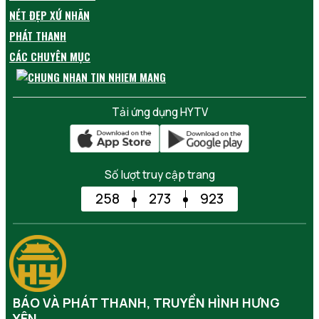
NÉT ĐẸP XỨ NHÃN
PHÁT THANH
CÁC CHUYÊN MỤC
Tải ứng dụng HYTV
Số lượt truy cập trang
258
273
923
BÁO VÀ PHÁT THANH, TRUYỀN HÌNH HƯNG
YÊN