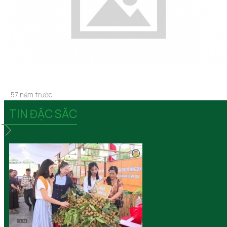
57 năm trước
TIN ĐẶC SĂC