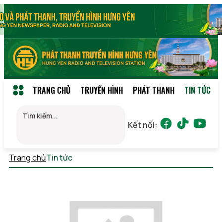
TRANG CHỦ
TRUYỀN HÌNH
PHÁT THANH
TIN TỨC
Kết nối:
Trang chủ
Tin tức
Chủ nhật, 09/08/2026 16:18 (GMT+7)