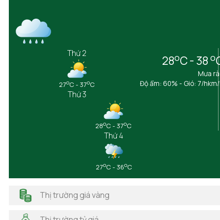
Bắc Ninh
Bến Tre
Bình Định
Bình Dương
Bình Phước
Thứ 2
o
o
28
C - 38
Bình Thuận
Cà Mau
Mưa rà
Cần Thơ
o
o
Độ ẩm: 60% - Gió: 7/hkm
27
C - 37
C
Thứ 3
Cao Bằng
Đắk Lắk
Đắk Nông
o
o
28
C - 37
C
Điện Biên
Thứ 4
Đồng Nai
Đồng Tháp
Gia Lai
o
o
27
C - 36
C
Hà Giang
Hải Dương
Thị trường giá vàng
Hải Phòng
Hà Nam
Thị trường tỷ giá