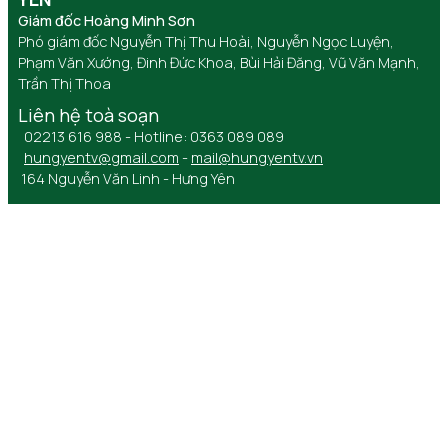
Giám đốc Hoàng Minh Sơn
Phó giám đốc Nguyễn Thị Thu Hoài, Nguyễn Ngọc Luyện,
Phạm Văn Xướng, Đinh Đức Khoa, Bùi Hải Đăng, Vũ Văn Mạnh,
Trần Thị Thoa
Liên hệ toà soạn
02213 616 988 - Hotline: 0363 089 089
hungyentv@gmail.com
-
mail@hungyentv.vn
164 Nguyễn Văn Linh - Hưng Yên