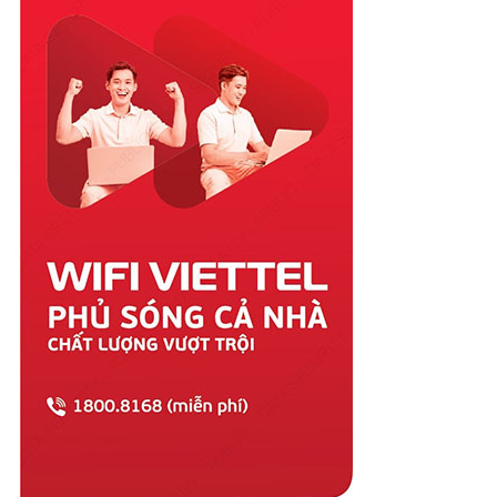
Quảng Ngãi
Quảng Ninh
Quảng Trị
Sóc Trăng
Sơn La
Tây Ninh
Thái Bình
Thái Nguyên
Thanh Hóa
Thừa Thiên Huế
Tiền Giang
Trà Vinh
Tuyên Quang
Vĩnh Long
Vĩnh Phúc
Vũng Tàu
Yên Bái