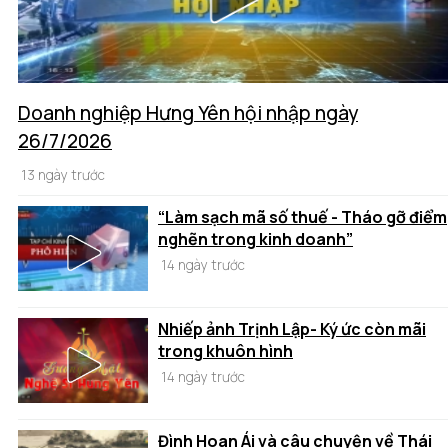
Doanh nghiệp Hưng Yên hội nhập ngày
26/7/2026
13 ngày trước
“Làm sạch mã số thuế - Tháo gỡ điểm
nghẽn trong kinh doanh”
14 ngày trước
Nhiếp ảnh Trịnh Lập- Ký ức còn mãi
trong khuôn hình
14 ngày trước
Đình Hoan Ái và câu chuyện về Thái