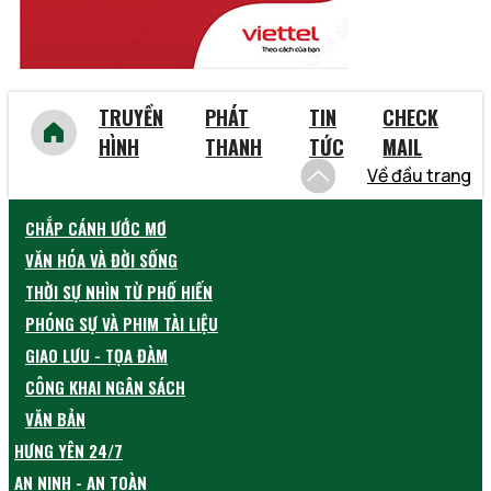
TRUYỀN
PHÁT
TIN
CHECK
HÌNH
THANH
TỨC
MAIL
Về đầu trang
CHẮP CÁNH ƯỚC MƠ
VĂN HÓA VÀ ĐỜI SỐNG
THỜI SỰ NHÌN TỪ PHỐ HIẾN
PHÓNG SỰ VÀ PHIM TÀI LIỆU
GIAO LƯU - TỌA ĐÀM
CÔNG KHAI NGÂN SÁCH
VĂN BẢN
HƯNG YÊN 24/7
AN NINH - AN TOÀN