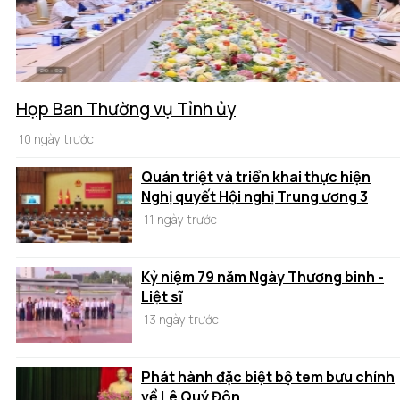
Họp Ban Thường vụ Tỉnh ủy
10 ngày trước
Quán triệt và triển khai thực hiện
Nghị quyết Hội nghị Trung ương 3
11 ngày trước
Kỷ niệm 79 năm Ngày Thương binh -
Liệt sĩ
13 ngày trước
Phát hành đặc biệt bộ tem bưu chính
về Lê Quý Đôn