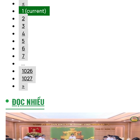
«
1
(current)
2
3
4
5
6
7
...
1026
1027
»
ĐỌC NHIỀU